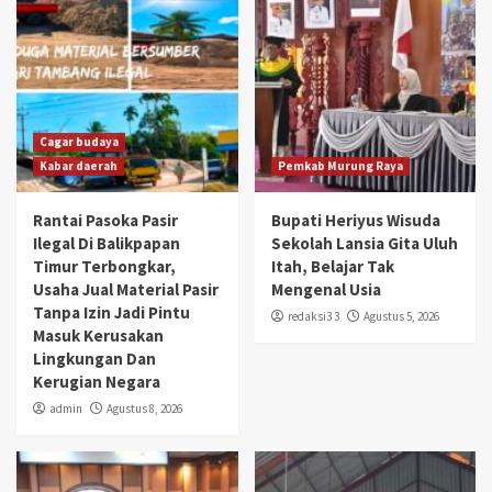
Cagar budaya
Kabar daerah
Pemkab Murung Raya
Rantai Pasoka Pasir
Bupati Heriyus Wisuda
Ilegal Di Balikpapan
Sekolah Lansia Gita Uluh
Timur Terbongkar,
Itah, Belajar Tak
Usaha Jual Material Pasir
Mengenal Usia
Tanpa Izin Jadi Pintu
redaksi3 3
Agustus 5, 2026
Masuk Kerusakan
Lingkungan Dan
Kerugian Negara
admin
Agustus 8, 2026