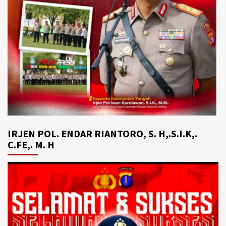
IRJEN POL. ENDAR RIANTORO, S. H,.S.I.K,.
C.FE,. M. H