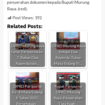
penyerahan dokumen kepada Bupati Murung
Raya. (red).
Post Views:
192
Related Posts:
DPRD Murung Raya
DPRD Murung Raya
Gelar Paripurna ke-
Setujui Dua
7, Bahas Dua
Raperda, Tutup
Raperda dan…
Masa Sidang III…
DPRD Paripurna
Rapat Paripurna
Ke- 4 Masa Sidang
DPRD Murung
II Tahun 2025,
Raya, Penyerahan
Persetujuan…
Tiga Buah…