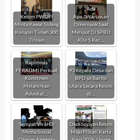
Ada
Ketum PWDPI
Apa..!Wartawan
Minta Kawal Sidang
Dikeroyok Saat
Korupsi Timah 300
Meliput Di SPBU
Triliun
Kilo 5 Kec…
Rapimnas
PERADMI Perkuat
93 Kepala Desa dan
Komitmen
BPD se Barito
Melahirkan
Utara Secara Resmi
Advokat…
di…
Sempat Viral Di
Dedi Sopyan Resmi
Media Sosial
Maju Pilkati Karta
Oknum Anggota
Raya 2026, Usung