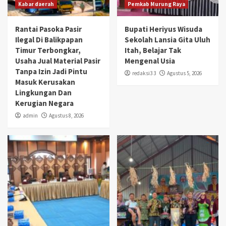
Kabar daerah
Pemkab Murung Raya
Rantai Pasoka Pasir
Bupati Heriyus Wisuda
Ilegal Di Balikpapan
Sekolah Lansia Gita Uluh
Timur Terbongkar,
Itah, Belajar Tak
Usaha Jual Material Pasir
Mengenal Usia
Tanpa Izin Jadi Pintu
redaksi3 3
Agustus 5, 2026
Masuk Kerusakan
Lingkungan Dan
Kerugian Negara
admin
Agustus 8, 2026