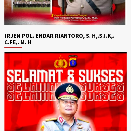
IRJEN POL. ENDAR RIANTORO, S. H,.S.I.K,.
C.FE,. M. H