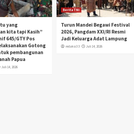
Berita TNI
tu yang
Turun Mandei Begawi Festival
n kita tapi Kasih”
2026, Pangdam XXI/RI Resmi
nif 645/GTY Pos
Jadi Keluarga Adat Lampung
elaksanakan Gotong
redaksi3 3
Juli 14, 2026
ntuk pembangunan
Tanah Papua
Juli 14, 2026