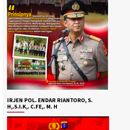
IRJEN POL. ENDAR RIANTORO, S.
H,.S.I.K,. C.FE,. M. H