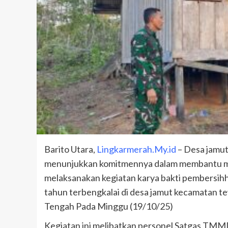
Barito Utara,
Lingkarmerah.My.id
– Desa jamu
menunjukkan komitmennya dalam membantu me
melaksanakan kegiatan karya bakti pembersih
tahun terbengkalai di desa jamut kecamatan te
Tengah Pada Minggu (19/10/25)
Kegiatan ini melibatkan personel Satgas TM