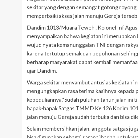
sekitar yang dengan semangat gotong royong
memperbaiki akses jalan menuju Gereja terseb
Dandim 1013/Muara Teweh , Kolonel Inf Agus
menyampaikan bahwa kegiatan ini merupakan b
wujud nyata kemanunggalan TNI dengan rakyat.
karena tertutup semak dan pepohonan sehingga 
berharap masyarakat dapat kembali memanfaat
ujar Dandim.
Warga sekitar menyambut antusias kegiatan ini
mengungkapkan rasa terima kasihnya kepada
kepeduliannya.“Sudah puluhan tahun jalan ini t
bapak-bapak Satgas TMMD Ke 126 Kodim 101
jalan menuju Gereja sudah terbuka dan bisa dil
Selain membersihkan jalan, anggota satgas ju
bisa digunakan sebagai sarana ibadah untuk wa