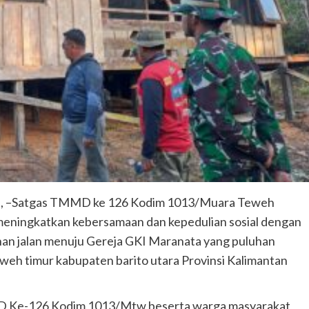
t, –Satgas TMMD ke 126 Kodim 1013/Muara Teweh
ningkatkan kebersamaan dan kepedulian sosial dengan
han jalan menuju Gereja GKI Maranata yang puluhan
weh timur kabupaten barito utara Provinsi Kalimantan
MD Ke-126 Kodim 1013/Mtw beserta warga masyarakat