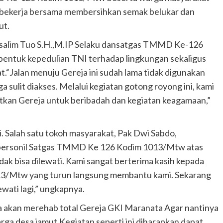
 bekerja bersama membersihkan semak belukar dan
ut.
salim Tuo S.H.,M.IP Selaku dansatgas TMMD Ke-126
entuk kepedulian TNI terhadap lingkungan sekaligus
“Jalan menuju Gereja ini sudah lama tidak digunakan
sulit diakses. Melalui kegiatan gotong royong ini, kami
kan Gereja untuk beribadah dan kegiatan keagamaan,”
. Salah satu tokoh masyarakat, Pak Dwi Sabdo,
 personil Satgas TMMD Ke 126 Kodim 1013/Mtw atas
idak bisa dilewati. Kami sangat berterima kasih kepada
3/Mtw yang turun langsung membantu kami. Sekarang
ewati lagi,” ungkapnya.
ga akan merehab total Gereja GKI Maranata Agar nantinya
rga desa jamut.Kegiatan seperti ini diharapkan dapat