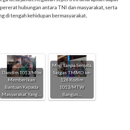
mpererat hubungan antara TNI dan masyarakat, serta
 di tengah kehidupan bermasyarakat.
Misi Tanpa Senjata,
Dandim 1013/Mtw
Satgas TMMD ke-
Memberikan
126 Kodim
Bantuan Kepada
1013/MTW
Masyarakat Yang…
Bangun…