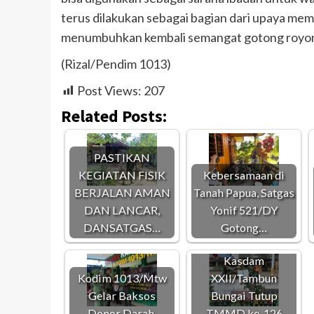
terus dilakukan sebagai bagian dari upaya me
menumbuhkan kembali semangat gotong royong
(Rizal/Pendim 1013)
Post Views:
207
Related Posts:
PASTIKAN
KEGIATAN FISIK
Kebersamaan di
BERJALAN AMAN
Tanah Papua, Satgas
DAN LANCAR,
Yonif 521/DY
DANSATGAS…
Gotong…
Kasdam
Kodim 1013/Mtw
XXII/Tambun
Gelar Baksos
Bungai Tutup
Donor Darah,
TMMD ke-126