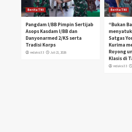
Berita TNI
Berita TNI
Pangdam I/BB Pimpin Sertijab
“Bukan Ba
Asops Kasdam I/BB dan
menyatuka
Danyonarmed 2/KS serta
Satgas Yo
Tradisi Korps
Kurima m
Royong u
redaksi3 3
Juli 21, 2026
Klasis di 
redaksi3 3