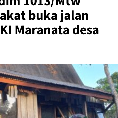
dim 1013/Mtw
akat buka jalan
KI Maranata desa