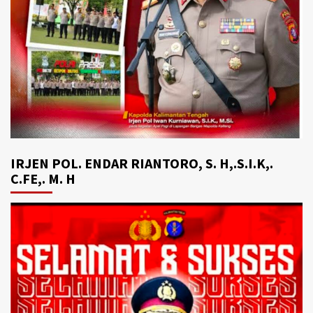
IRJEN POL. ENDAR RIANTORO, S. H,.S.I.K,.
C.FE,. M. H