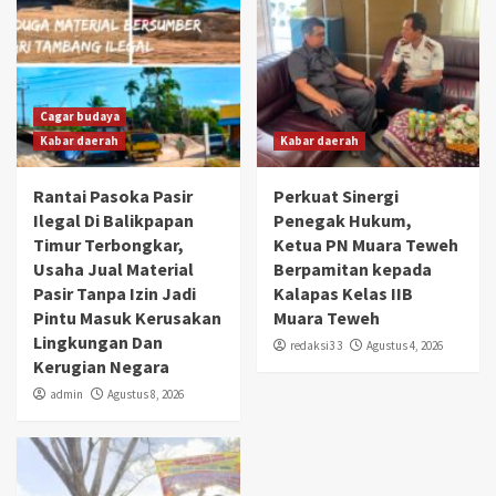
Cagar budaya
Kabar daerah
Kabar daerah
Rantai Pasoka Pasir
Perkuat Sinergi
Ilegal Di Balikpapan
Penegak Hukum,
Timur Terbongkar,
Ketua PN Muara Teweh
Usaha Jual Material
Berpamitan kepada
Pasir Tanpa Izin Jadi
Kalapas Kelas IIB
Pintu Masuk Kerusakan
Muara Teweh
Lingkungan Dan
redaksi3 3
Agustus 4, 2026
Kerugian Negara
admin
Agustus 8, 2026