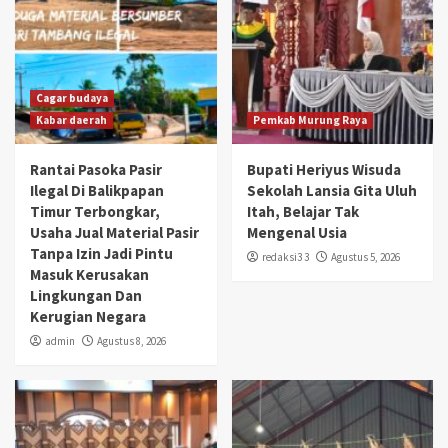
Cagar budaya
Kabar daerah
Pemkab Murung Raya
Rantai Pasoka Pasir
Bupati Heriyus Wisuda
Ilegal Di Balikpapan
Sekolah Lansia Gita Uluh
Timur Terbongkar,
Itah, Belajar Tak
Usaha Jual Material Pasir
Mengenal Usia
Tanpa Izin Jadi Pintu
redaksi3 3
Agustus 5, 2026
Masuk Kerusakan
Lingkungan Dan
Kerugian Negara
admin
Agustus 8, 2026