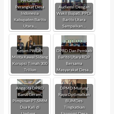
Persatuan
Perangkat Desa
Audiensi Dengan
Indonesia
Wakil Bupati, PPDI
Kabupaten Barito
Barito Utara
Utara…
Sampaikan…
Ketum PWDPI
DPRD Dan Pemkab
Minta Kawal Sidang
Barito Utara RDP
Korupsi Timah 300
Bersama
Triliun
Masyarakat Desa…
Anggota DPRD
DPMD Murung
Barut Geram,
Raya Optimalkan
Pimpinan PT.SMM
BUMDes
Dua Kali di
Tingkatkan
Undang…
Ekonomi Desa