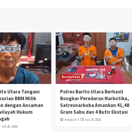
Berita Polri
rito Utara Tangani
Polres Barito Utara Berhasil
curian BBM Milik
Bongkar Peredaran Narkotika,
an dengan Ancaman
Satresnarkoba Amankan 41,48
wilayah Hukum
Gram Sabu dan 4 Butir Ekstasi
ngah
redaksi3 3
Juli 24, 2026
Juli 28, 2026