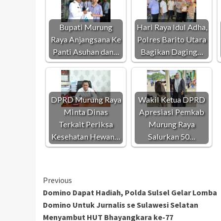
Bupati Murung
Hari Raya Idul Adha,
Raya Anjangsana Ke
Polres Barito Utara
Panti Asuhan dan…
Bagikan Daging…
DPRD Murung Raya
Wakil Ketua DPRD
Minta Dinas
Apresiasi Pemkab
Terkait Periksa
Murung Raya
Kesehatan Hewan…
Salurkan 50…
Continue
Previous
Domino Dapat Hadiah, Polda Sulsel Gelar Lomba
Reading
Domino Untuk Jurnalis se Sulawesi Selatan
Menyambut HUT Bhayangkara ke-77