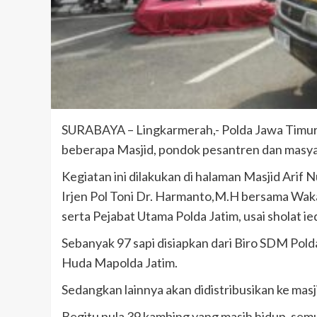
SURABAYA – Lingkarmerah,- Polda Jawa Timur
beberapa Masjid, pondok pesantren dan masya
Kegiatan ini dilakukan di halaman Masjid Arif
Irjen Pol Toni Dr. Harmanto,M.H bersama Wa
serta Pejabat Utama Polda Jatim, usai sholat ie
Sebanyak 97 sapi disiapkan dari Biro SDM Polda
Huda Mapolda Jatim.
Sedangkan lainnya akan didistribusikan ke mas
Begitu pula 39 kambing yang masih hidup, semu