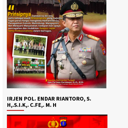
IRJEN POL. ENDAR RIANTORO, S.
H,.S.I.K,. C.FE,. M. H