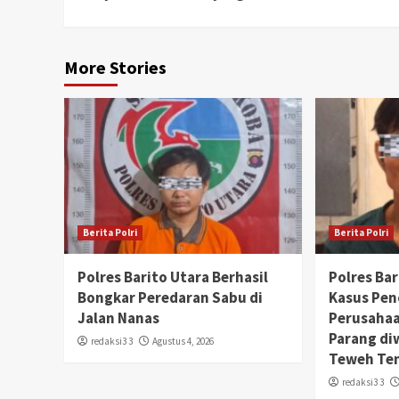
More Stories
Berita Polri
Berita Polri
Polres Barito Utara Berhasil
Polres Ba
Bongkar Peredaran Sabu di
Kasus Pen
Jalan Nanas
Perusaha
Parang di
redaksi3 3
Agustus 4, 2026
Teweh Te
redaksi3 3