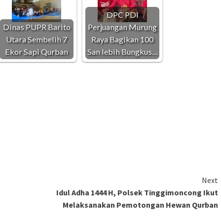
DPC PDI
Dinas PUPR Barito
Perjuangan Murung
Utara Sembelih 7
Raya Bagikan 100
Ekor Sapi Qurban
San lebih Bungkus…
Next
Idul Adha 1444 H, Polsek Tinggimoncong Ikut
Melaksanakan Pemotongan Hewan Qurban