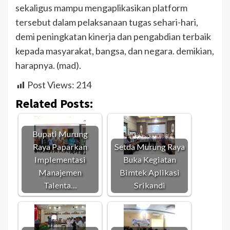
sekaligus mampu mengaplikasikan platform
tersebut dalam pelaksanaan tugas sehari-hari,
demi peningkatan kinerja dan pengabdian terbaik
kepada masyarakat, bangsa, dan negara. demikian,
harapnya. (mad).
Post Views:
214
Related Posts:
Bupati Murung
Raya Paparkan
Setda Murung Raya
Implementasi
Buka Kegiatan
Manajemen
Bimtek Aplikasi
Talenta…
Srikandi