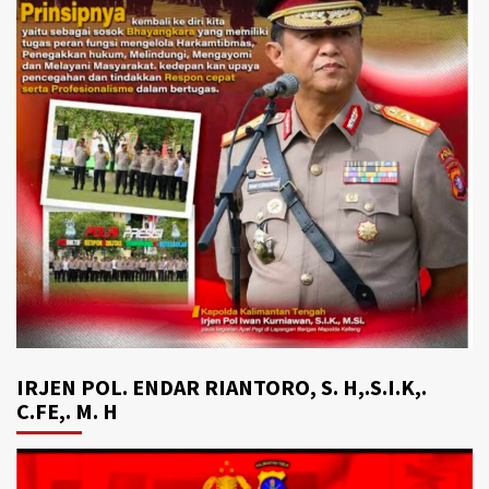
IRJEN POL. ENDAR RIANTORO, S. H,.S.I.K,.
C.FE,. M. H