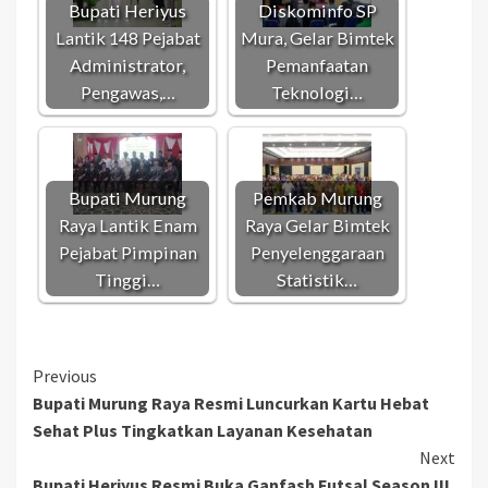
Bupati Heriyus
Diskominfo SP
Lantik 148 Pejabat
Mura, Gelar Bimtek
Administrator,
Pemanfaatan
Pengawas,…
Teknologi…
Bupati Murung
Pemkab Murung
Raya Lantik Enam
Raya Gelar Bimtek
Pejabat Pimpinan
Penyelenggaraan
Tinggi…
Statistik…
Continue
Previous
Bupati Murung Raya Resmi Luncurkan Kartu Hebat
Reading
Sehat Plus Tingkatkan Layanan Kesehatan
Next
Bupati Heriyus Resmi Buka Ganfash Futsal Season III,