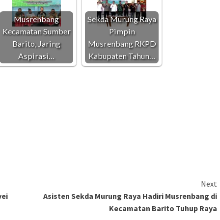
Musrenbang
Sekda Murung Raya
Kecamatan Sumber
Pimpin
Barito, Jaring
Musrenbang RKPD
Aspirasi…
Kabupaten Tahun…
Next
vei
Asisten Sekda Murung Raya Hadiri Musrenbang di
Kecamatan Barito Tuhup Raya