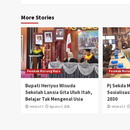
More Stories
Pemkab Murung Raya
Pemkab Muru
Bupati Heriyus Wisuda
Pj Sekda 
Sekolah Lansia Gita Uluh Itah,
Sosialisa
Belajar Tak Mengenal Usia
2030
redaksi3 3
Agustus 5, 2026
redaksi3 3