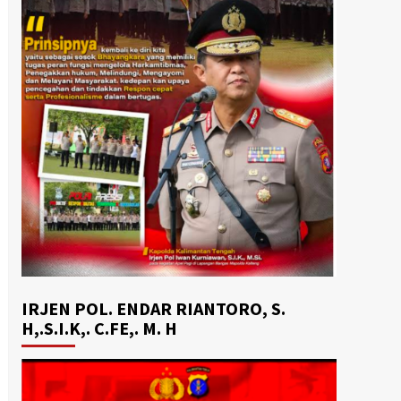
IRJEN POL. ENDAR RIANTORO, S.
H,.S.I.K,. C.FE,. M. H