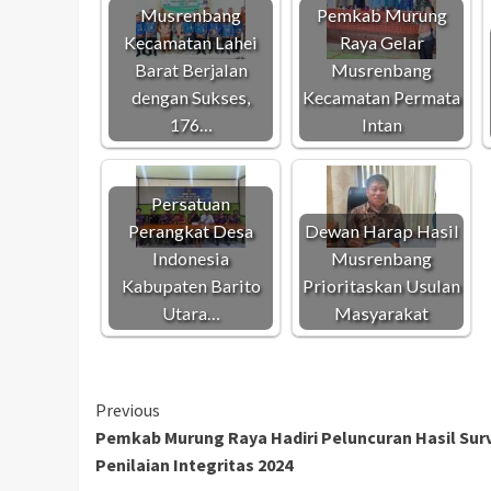
Musrenbang
Pemkab Murung
Kecamatan Lahei
Raya Gelar
Barat Berjalan
Musrenbang
dengan Sukses,
Kecamatan Permata
176…
Intan
Persatuan
Perangkat Desa
Dewan Harap Hasil
Indonesia
Musrenbang
Kabupaten Barito
Prioritaskan Usulan
Utara…
Masyarakat
Continue
Previous
Pemkab Murung Raya Hadiri Peluncuran Hasil Sur
Reading
Penilaian Integritas 2024