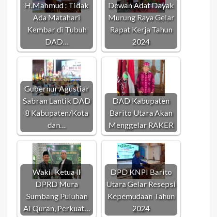
H.Mahmud : Tidak
Dewan Adat Dayak
Ada Matahari
Murung Raya Gelar
Kembar di Tubuh
Rapat Kerja Tahun
DAD…
2024
Gubernur Agustiar
Sabran Lantik DAD
DAD Kabupaten
8 Kabupaten/Kota
Barito Utara Akan
dan…
Menggelar RAKER
Wakil Ketua II
DPD KNPI Barito
DPRD Mura
Utara Gelar Resepsi
Sumbang Puluhan
Kepemudaan Tahun
Al Quran, Perkuat…
2024