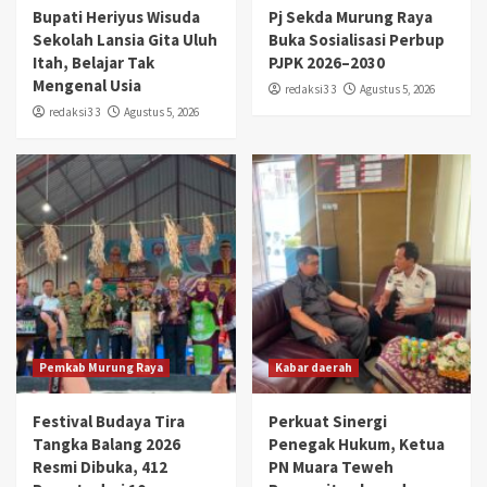
Bupati Heriyus Wisuda
Pj Sekda Murung Raya
Sekolah Lansia Gita Uluh
Buka Sosialisasi Perbup
Itah, Belajar Tak
PJPK 2026–2030
Mengenal Usia
redaksi3 3
Agustus 5, 2026
redaksi3 3
Agustus 5, 2026
Pemkab Murung Raya
Kabar daerah
Festival Budaya Tira
Perkuat Sinergi
Tangka Balang 2026
Penegak Hukum, Ketua
Resmi Dibuka, 412
PN Muara Teweh