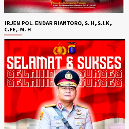
IRJEN POL. ENDAR RIANTORO, S. H,.S.I.K,.
C.FE,. M. H