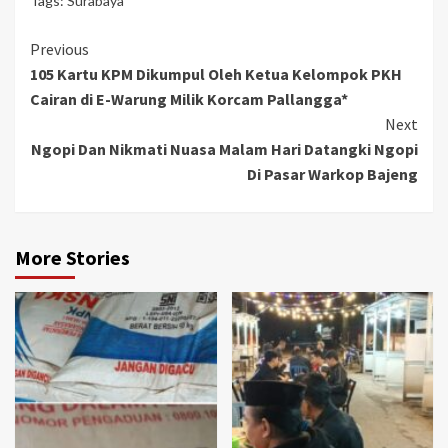
Tags:
Surabaya
Continue
Previous
105 Kartu KPM Dikumpul Oleh Ketua Kelompok PKH
Reading
Cairan di E-Warung Milik Korcam Pallangga*
Next
Ngopi Dan Nikmati Nuasa Malam Hari Datangki Ngopi
Di Pasar Warkop Bajeng
More Stories