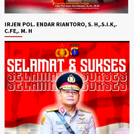
IRJEN POL. ENDAR RIANTORO, S. H,.S.I.K,.
C.FE,. M. H