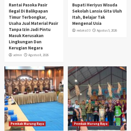
Rantai Pasoka Pasir
Bupati Heriyus Wisuda
Ilegal Di Balikpapan
Sekolah Lansia Gita Uluh
Timur Terbongkar,
Itah, Belajar Tak
Usaha Jual Material Pasir
Mengenal Usia
Tanpa Izin Jadi Pintu
redaksi3 3
Agustus 5, 2026
Masuk Kerusakan
Lingkungan Dan
Kerugian Negara
admin
Agustus 8, 2026
Pemkab Murung Raya
Pemkab Murung Raya