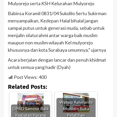
Mulyorejo serta KSH Kelurahan Mulyorejo
Babinsa Koramil 0831/04 Sukolilo Sertu Sukirman
menyampaikan, Kedepan Halal bihalal jangan
sampai putus untuk generasi muda, sebab untuk
menjalin silaturahmi antar warga baik muslim
maupun non muslim wilayah Kel mulyorejo
khususnya dan kota Surabaya umumnya,” ujarnya
Acara berjalan dengan lancar dan penuh khidmat
untuk semua yang hadir (Dyah)
Post Views:
400
Related Posts:
Wabup Rahmanto
DPRD Sambut Baik
Muhidin Buka
Kegiatan Karang
Pelatihan