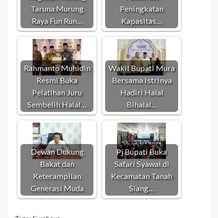
Taruna Murung
Peningkatan
Raya Fun Run…
Kapasitas…
Rahmanto Muhidin
Wakil Bupati Mura
Resmi Buka
Bersama Istrinya
Pelatihan Juru
Hadiri Halal
Sembelih Halal…
Bihalal…
Dewan Dukung
Pj Bupati Buka
Bakat dan
Safari Syawal di
Keterampilan
Kecamatan Tanah
Generasi Muda
Siang…