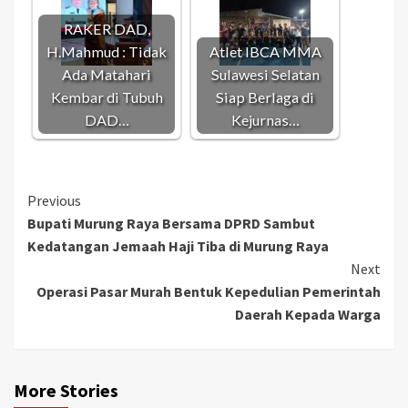
RAKER DAD,
H.Mahmud : Tidak
Atlet IBCA MMA
Ada Matahari
Sulawesi Selatan
Kembar di Tubuh
Siap Berlaga di
DAD…
Kejurnas…
Continue
Previous
Bupati Murung Raya Bersama DPRD Sambut
Reading
Kedatangan Jemaah Haji Tiba di Murung Raya
Next
Operasi Pasar Murah Bentuk Kepedulian Pemerintah
Daerah Kepada Warga
More Stories