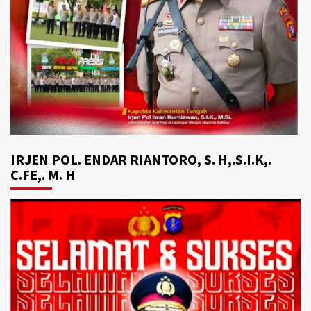
IRJEN POL. ENDAR RIANTORO, S. H,.S.I.K,.
C.FE,. M. H