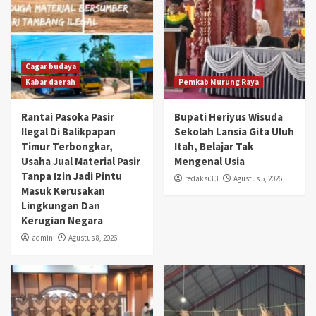
Cagar budaya
Kabar daerah
Pemkab Murung Raya
Rantai Pasoka Pasir
Bupati Heriyus Wisuda
Ilegal Di Balikpapan
Sekolah Lansia Gita Uluh
Timur Terbongkar,
Itah, Belajar Tak
Usaha Jual Material Pasir
Mengenal Usia
Tanpa Izin Jadi Pintu
redaksi3 3
Agustus 5, 2026
Masuk Kerusakan
Lingkungan Dan
Kerugian Negara
admin
Agustus 8, 2026