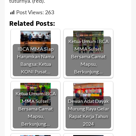
tuturnya. (red).
Post Views:
263
Related Posts:
Ketua Umum IBCA
IBCA MMA Siap
MMA Sulsel,
Harumkan Nama
Bersama Camat
Bangsa: Ketua
Mapsu,
KONI Pusat…
Berkunjung…
Ketua Umum IBCA
MMA Sulsel,
Dewan Adat Dayak
Bersama Camat
Murung Raya Gelar
Mapsu,
Rapat Kerja Tahun
Berkunjung…
2024