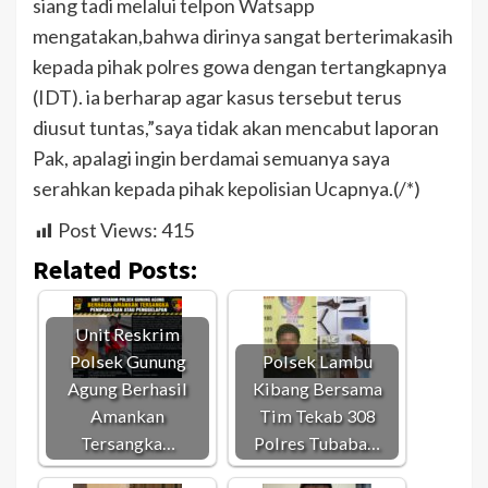
siang tadi melalui telpon Watsapp
mengatakan,bahwa dirinya sangat berterimakasih
kepada pihak polres gowa dengan tertangkapnya
(IDT). ia berharap agar kasus tersebut terus
diusut tuntas,”saya tidak akan mencabut laporan
Pak, apalagi ingin berdamai semuanya saya
serahkan kepada pihak kepolisian Ucapnya.(/*)
Post Views:
415
Related Posts:
Unit Reskrim
Polsek Gunung
Polsek Lambu
Agung Berhasil
Kibang Bersama
Amankan
Tim Tekab 308
Tersangka…
Polres Tubaba…