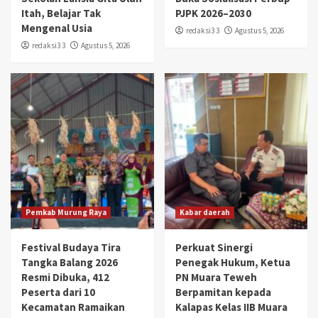
Itah, Belajar Tak
PJPK 2026–2030
Mengenal Usia
redaksi3 3
Agustus 5, 2026
redaksi3 3
Agustus 5, 2026
Pemkab Murung Raya
Kabar daerah
Festival Budaya Tira
Perkuat Sinergi
Tangka Balang 2026
Penegak Hukum, Ketua
Resmi Dibuka, 412
PN Muara Teweh
Peserta dari 10
Berpamitan kepada
Kecamatan Ramaikan
Kalapas Kelas IIB Muara