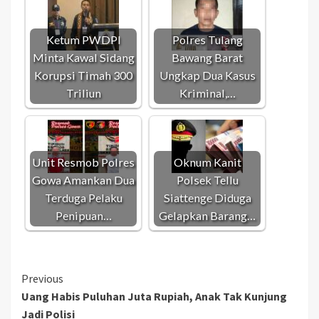
Ketum PWDPI
Polres Tulang
Minta Kawal Sidang
Bawang Barat
Korupsi Timah 300
Ungkap Dua Kasus
Triliun
Kriminal,…
Unit Resmob Polres
Oknum Kanit
Gowa Amankan Dua
Polsek Tellu
Terduga Pelaku
Siattenge Diduga
Penipuan…
Gelapkan Barang…
Continue
Previous
Uang Habis Puluhan Juta Rupiah, Anak Tak Kunjung
Reading
Jadi Polisi