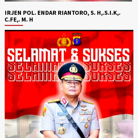
IRJEN POL. ENDAR RIANTORO, S. H,.S.I.K,.
C.FE,. M. H