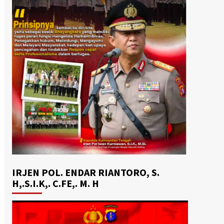
IRJEN POL. ENDAR RIANTORO, S.
H,.S.I.K,. C.FE,. M. H