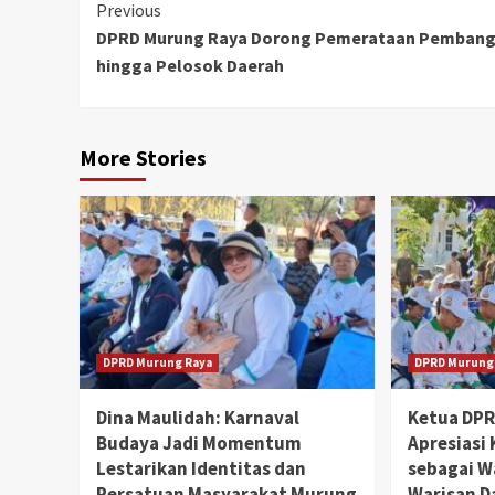
Continue
Previous
DPRD Murung Raya Dorong Pemerataan Pemban
Reading
hingga Pelosok Daerah
More Stories
DPRD Murung Raya
DPRD Murung
Dina Maulidah: Karnaval
Ketua DP
Budaya Jadi Momentum
Apresiasi
Lestarikan Identitas dan
sebagai W
Persatuan Masyarakat Murung
Warisan D