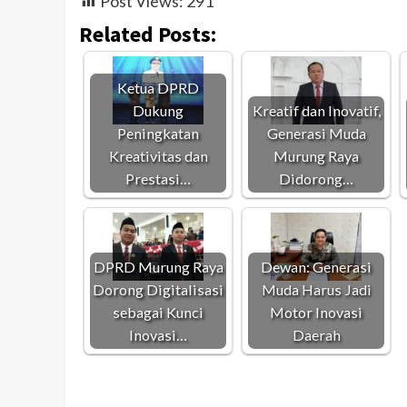
Post Views:
291
Related Posts:
Ketua DPRD
Dukung
Kreatif dan Inovatif,
Peningkatan
Generasi Muda
Kreativitas dan
Murung Raya
Prestasi…
Didorong…
DPRD Murung Raya
Dewan: Generasi
Dorong Digitalisasi
Muda Harus Jadi
sebagai Kunci
Motor Inovasi
Inovasi…
Daerah