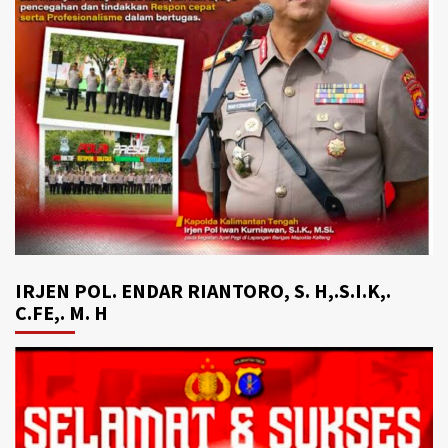
IRJEN POL. ENDAR RIANTORO, S. H,.S.I.K,.
C.FE,. M. H