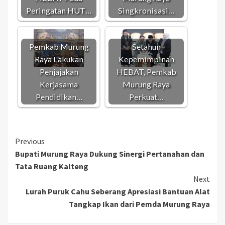
Peringatan HUT…
Singkronisasi…
Pemkab Murung
Setahun
Raya Lakukan
Kepemimpinan
Penjajakan
HEBAT, Pemkab
Kerjasama
Murung Raya
Pendidikan…
Perkuat…
Continue
Previous
Bupati Murung Raya Dukung Sinergi Pertanahan dan
Reading
Tata Ruang Kalteng
Next
Lurah Puruk Cahu Seberang Apresiasi Bantuan Alat
Tangkap Ikan dari Pemda Murung Raya