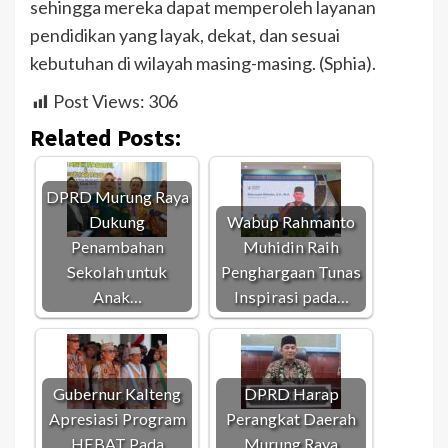
sehingga mereka dapat memperoleh layanan
pendidikan yang layak, dekat, dan sesuai
kebutuhan di wilayah masing-masing. (Sphia).
Post Views:
306
Related Posts:
DPRD Murung Raya
Dukung
Wabup Rahmanto
Penambahan
Muhidin Raih
Sekolah untuk
Penghargaan Tunas
Anak…
Inspirasi pada…
Gubernur Kalteng
DPRD Harap
Apresiasi Program
Perangkat Daerah
HEBAT Pada
Murung Raya