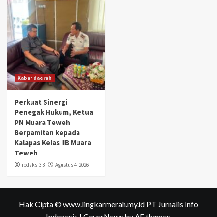
Kabar daerah
Perkuat Sinergi
Penegak Hukum, Ketua
PN Muara Teweh
Berpamitan kepada
Kalapas Kelas IIB Muara
Teweh
redaksi3 3
Agustus 4, 2026
Hak Cipta © www.lingkarmerah.my.id PT Jurnalis Info
Indonesia
|
CoverNews
by AF themes.