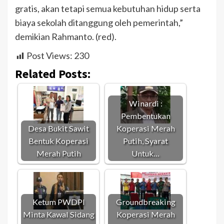
gratis, akan tetapi semua kebutuhan hidup serta
biaya sekolah ditanggung oleh pemerintah,”
demikian Rahmanto. (red).
Post Views:
230
Related Posts:
Winardi :
Pembentukan
Desa Bukit Sawit
Koperasi Merah
Bentuk Koperasi
Putih, Syarat
Merah Putih
Untuk…
Ketum PWDPI
Groundbreaking
Minta Kawal Sidang
Koperasi Merah