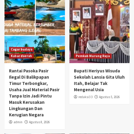
Cagar budaya
Kabar daerah
Pemkab Murung Raya
Rantai Pasoka Pasir
Bupati Heriyus Wisuda
Ilegal Di Balikpapan
Sekolah Lansia Gita Uluh
Timur Terbongkar,
Itah, Belajar Tak
Usaha Jual Material Pasir
Mengenal Usia
Tanpa Izin Jadi Pintu
redaksi3 3
Agustus 5, 2026
Masuk Kerusakan
Lingkungan Dan
Kerugian Negara
admin
Agustus 8, 2026