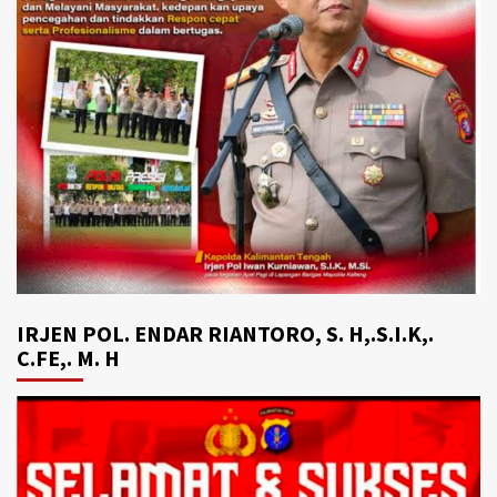
IRJEN POL. ENDAR RIANTORO, S. H,.S.I.K,.
C.FE,. M. H