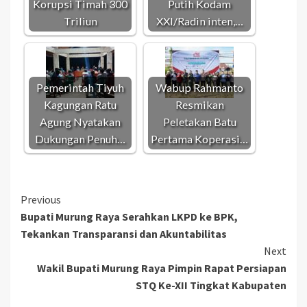
Korupsi Timah 300
Putih Kodam
Triliun
XXI/Radin inten,…
Pemerintah Tiyuh
Wabup Rahmanto
Kagungan Ratu
Resmikan
Agung Nyatakan
Peletakan Batu
Dukungan Penuh…
Pertama Koperasi…
Continue
Previous
Bupati Murung Raya Serahkan LKPD ke BPK,
Reading
Tekankan Transparansi dan Akuntabilitas
Next
Wakil Bupati Murung Raya Pimpin Rapat Persiapan
STQ Ke-XII Tingkat Kabupaten