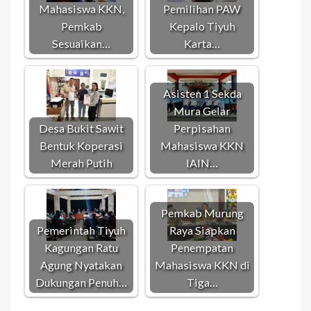
Mahasiswa KKN,
Pemilihan PAW
Pemkab
Kepalo Tiyuh
Sesuaikan…
Karta…
Asisten 1 Sekda
Mura Gelar
Desa Bukit Sawit
Perpisahan
Bentuk Koperasi
Mahasiswa KKN
Merah Putih
IAIN…
Pemkab Murung
Pemerintah Tiyuh
Raya Siapkan
Kagungan Ratu
Penempatan
Agung Nyatakan
Mahasiswa KKN di
Dukungan Penuh…
Tiga…