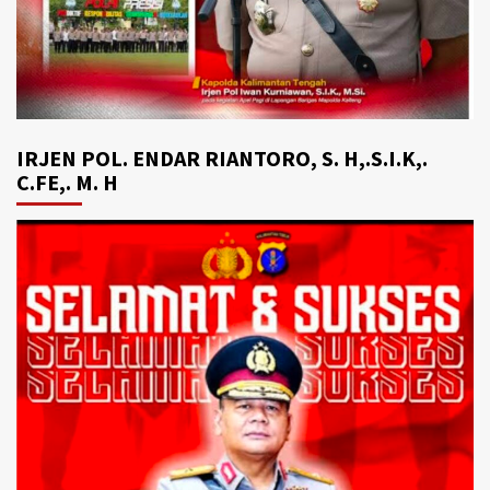
IRJEN POL. ENDAR RIANTORO, S. H,.S.I.K,.
C.FE,. M. H