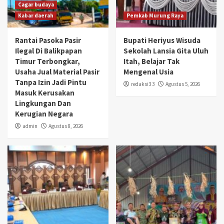
Cagar budaya
Kabar daerah
Pemkab Murung Raya
Rantai Pasoka Pasir
Bupati Heriyus Wisuda
Ilegal Di Balikpapan
Sekolah Lansia Gita Uluh
Timur Terbongkar,
Itah, Belajar Tak
Usaha Jual Material Pasir
Mengenal Usia
Tanpa Izin Jadi Pintu
redaksi3 3
Agustus 5, 2026
Masuk Kerusakan
Lingkungan Dan
Kerugian Negara
admin
Agustus 8, 2026