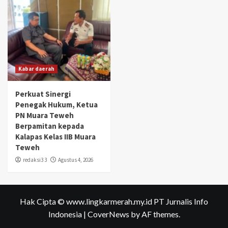
Kabar daerah
Perkuat Sinergi
Penegak Hukum, Ketua
PN Muara Teweh
Berpamitan kepada
Kalapas Kelas IIB Muara
Teweh
redaksi3 3
Agustus 4, 2026
Hak Cipta © www.lingkarmerah.my.id PT Jurnalis Info
Indonesia
|
CoverNews
by AF themes.