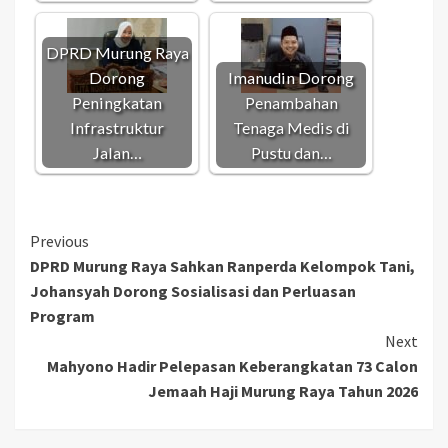
DPRD Murung Raya
Dorong
Imanudin Dorong
Peningkatan
Penambahan
Infrastruktur
Tenaga Medis di
Jalan…
Pustu dan…
Continue
Previous
DPRD Murung Raya Sahkan Ranperda Kelompok Tani,
Reading
Johansyah Dorong Sosialisasi dan Perluasan
Program
Next
Mahyono Hadir Pelepasan Keberangkatan 73 Calon
Jemaah Haji Murung Raya Tahun 2026