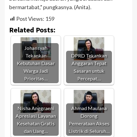
bermartabat,” pungkasnya. (Anita).
Post Views:
159
Related Posts:
Johansyah
Tekankan
DPRD Tekankan
Kebutuhan Dasar
Anggaran Tepat
Warga Jadi
Sasaran untuk
Prioritas…
Percepat…
Nisha Anggraeni
Ahmad Maulana
Apresiasi Layanan
Dorong
Kesehatan Gratis
Pemerataan Akses
dan Uang…
Listrik di Seluruh…