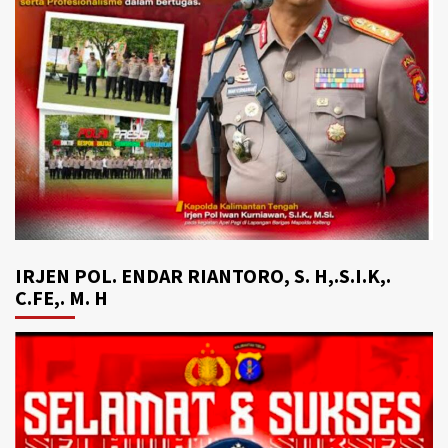
IRJEN POL. ENDAR RIANTORO, S. H,.S.I.K,.
C.FE,. M. H