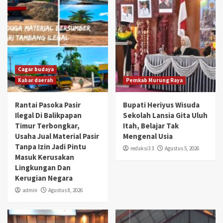
Cagar budaya
Kabar daerah
Pemkab Murung Raya
Rantai Pasoka Pasir
Bupati Heriyus Wisuda
Ilegal Di Balikpapan
Sekolah Lansia Gita Uluh
Timur Terbongkar,
Itah, Belajar Tak
Usaha Jual Material Pasir
Mengenal Usia
Tanpa Izin Jadi Pintu
redaksi3 3
Agustus 5, 2026
Masuk Kerusakan
Lingkungan Dan
Kerugian Negara
admin
Agustus 8, 2026