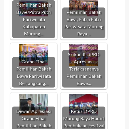
Pemilihan Bakah
Bawe/Putra Putri
Pemilihan Bakah
Pariwisata
Bawi, Putra Putri
Kabupaten
Pariwisata Murung
Murung…
Raya…
Srikandi DPRD
Grand Final
Apresiasi
Pemilihan Bakah
Terlaksananya
Bawe Pariwisata
Pemilihan Bakah
Berlangsung…
Bawe…
Dewan Apresiasi
Ketua DPRD
Grand Final
Murung Raya Hadiri
Pemilihan Bakah
Pembukaan Festival