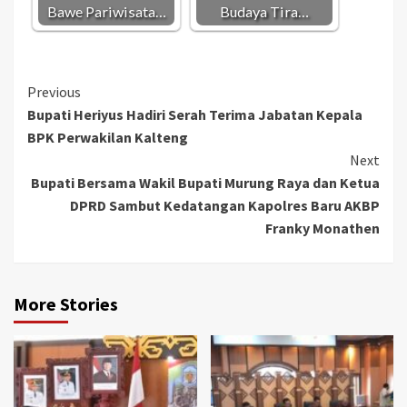
Bawe Pariwisata…
Budaya Tira…
Continue
Previous
Bupati Heriyus Hadiri Serah Terima Jabatan Kepala
Reading
BPK Perwakilan Kalteng
Next
Bupati Bersama Wakil Bupati Murung Raya dan Ketua
DPRD Sambut Kedatangan Kapolres Baru AKBP
Franky Monathen
More Stories