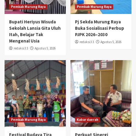
Pemkab Murung Raya
Pemkab Murung Raya
Bupati Heriyus Wisuda
Pj Sekda Murung Raya
Sekolah Lansia Gita Uluh
Buka Sosialisasi Perbup
Itah, Belajar Tak
PJPK 2026–2030
Mengenal Usia
redaksi3 3
Agustus 5, 2026
redaksi3 3
Agustus 5, 2026
Pemkab Murung Raya
Kabar daerah
Festival Budaya Tira
Perkuat Sinergi