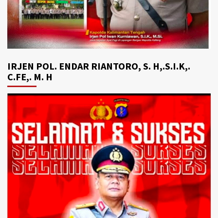
IRJEN POL. ENDAR RIANTORO, S. H,.S.I.K,.
C.FE,. M. H