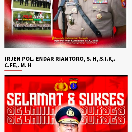
IRJEN POL. ENDAR RIANTORO, S. H,.S.I.K,.
C.FE,. M. H