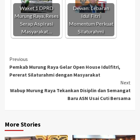
Waket 1 DPRD
Dewan: Lebaran
Murung Raya, Reses
Idul Fitri
Serap Aspirasi
Momentum Perkuat
Masyarakat…
Silaturahmi
Continue
Previous
Pemkab Murung Raya Gelar Open House Idulfitri,
Reading
Pererat Silaturahmi dengan Masyarakat
Next
Wabup Murung Raya Tekankan Disiplin dan Semangat
Baru ASN Usai Cuti Bersama
More Stories