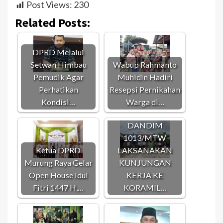
Post Views:
230
Related Posts:
DPRD Melalui
Setwan Himbau
Wabup Rahmanto
Pemudik Agar
Muhidin Hadiri
Perhatikan
Resepsi Pernikahan
Kondisi…
Warga di…
DANDIM
1013/MTW
Ketua DPRD
LAKSANAKAN
Murung Raya Gelar
KUNJUNGAN
Open House Idul
KERJA KE
Fitri 1447 H,…
KORAMIL…