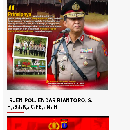
IRJEN POL. ENDAR RIANTORO, S.
H,.S.I.K,. C.FE,. M. H