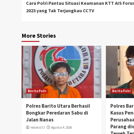
Cara Polri Pantau Situasi Keamanan KTT AIS For
Reading
2023 yang Tak Terjangkau CCTV
More Stories
Berita Polri
Berita Polri
Polres Barito Utara Berhasil
Polres Ba
Bongkar Peredaran Sabu di
Kasus Pen
Jalan Nanas
Perusaha
Parang di
redaksi3 3
Agustus 4, 2026
Teweh Te