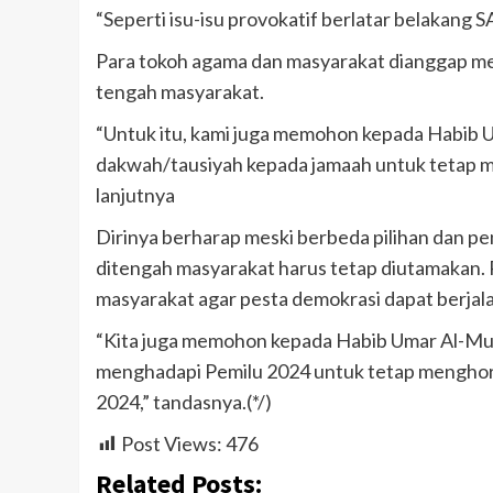
“Seperti isu-isu provokatif berlatar belakang 
Para tokoh agama dan masyarakat dianggap mem
tengah masyarakat.
“Untuk itu, kami juga memohon kepada Habib 
dakwah/tausiyah kepada jamaah untuk tetap me
lanjutnya
Dirinya berharap meski berbeda pilihan dan p
ditengah masyarakat harus tetap diutamakan. 
masyarakat agar pesta demokrasi dapat berjala
“Kita juga memohon kepada Habib Umar Al-M
menghadapi Pemilu 2024 untuk tetap menghorm
2024,” tandasnya.(*/)
Post Views:
476
Related Posts: