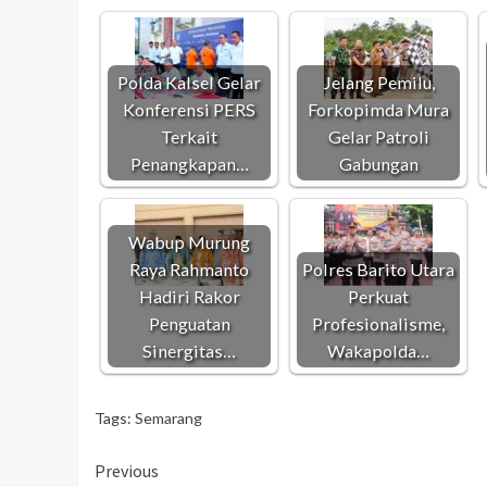
Polda Kalsel Gelar
Jelang Pemilu,
Konferensi PERS
Forkopimda Mura
Terkait
Gelar Patroli
Penangkapan…
Gabungan
Wabup Murung
Raya Rahmanto
Polres Barito Utara
Hadiri Rakor
Perkuat
Penguatan
Profesionalisme,
Sinergitas…
Wakapolda…
Tags:
Semarang
Continue
Previous