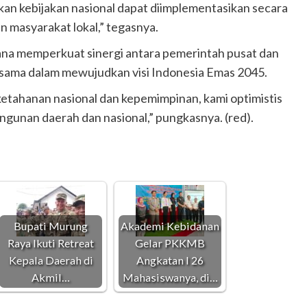
an kebijakan nasional dapat diimplementasikan secara
 masyarakat lokal,” tegasnya.
rana memperkuat sinergi antara pemerintah pusat dan
sama dalam mewujudkan visi Indonesia Emas 2045.
etahanan nasional dan kepemimpinan, kami optimistis
ngunan daerah dan nasional,” pungkasnya. (red).
Bupati Murung
Akademi Kebidanan
Raya Ikuti Retreat
Gelar PKKMB
Kepala Daerah di
Angkatan I 26
Akmil…
Mahasiswanya, di…