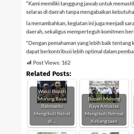
“Kami memiliki tanggung jawab untuk memastik
selaras di daerah tanpa mengabaikan kebutuhan
Ia menambahkan, kegiatan ini juga menjadi sa
daerah, sekaligus memperteguh komitmen ber
“Dengan pemahaman yang lebih baik tentang k
dapat berkontribusi lebih optimal dalam pemba
Post Views:
162
Related Posts:
Wakil Bupati
Murung Raya,
Bupati Murung
Rahmanto
Raya Antusias
Mengikuti Retret
Mengikuti Retreat
di…
Kebangsaan