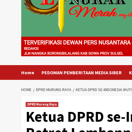
Home
PEDOMAN PEMBERITAAN MEDIA SIBER
K
HOME
DPRD MURUNG RAYA
KETUA DPRD SE-INDONESIA IKUT
DPRD Murung Raya
Ketua DPRD se-I