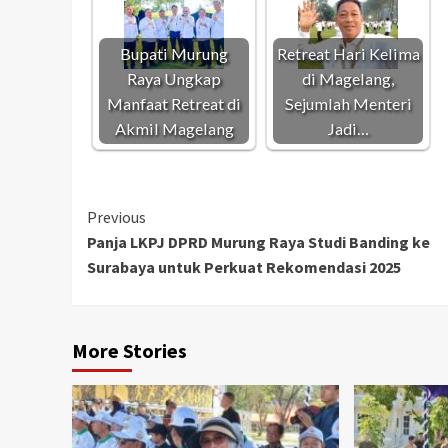
Bupati Murung
Retreat Hari Kelima
Raya Ungkap
di Magelang,
Manfaat Retreat di
Sejumlah Menteri
Akmil Magelang
Jadi…
Continue
Previous
Panja LKPJ DPRD Murung Raya Studi Banding ke
Reading
Surabaya untuk Perkuat Rekomendasi 2025
More Stories