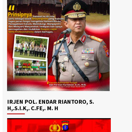
IRJEN POL. ENDAR RIANTORO, S.
H,.S.I.K,. C.FE,. M. H