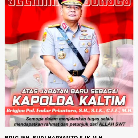
BRIGJEN. BUDI HARYANTO.S.IK.M.H