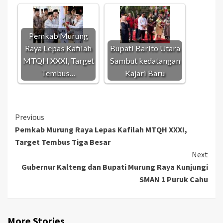
Pemkab Murung
Raya Lepas Kafilah
Bupati Barito Utara
MTQH XXXI, Target
Sambut kedatangan
Tembus…
Kajari Baru
Continue
Previous
Pemkab Murung Raya Lepas Kafilah MTQH XXXI,
Reading
Target Tembus Tiga Besar
Next
Gubernur Kalteng dan Bupati Murung Raya Kunjungi
SMAN 1 Puruk Cahu
More Stories