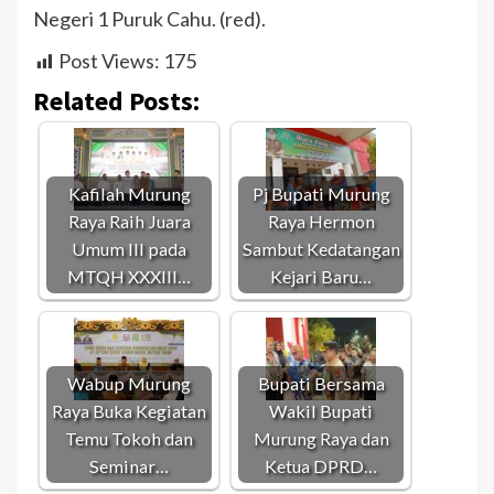
Negeri 1 Puruk Cahu. (red).
Post Views:
175
Related Posts:
Kafilah Murung
Pj Bupati Murung
Raya Raih Juara
Raya Hermon
Umum III pada
Sambut Kedatangan
MTQH XXXIII…
Kejari Baru…
Wabup Murung
Bupati Bersama
Raya Buka Kegiatan
Wakil Bupati
Temu Tokoh dan
Murung Raya dan
Seminar…
Ketua DPRD…