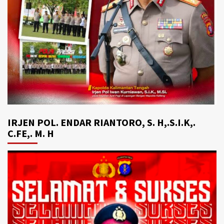
IRJEN POL. ENDAR RIANTORO, S. H,.S.I.K,.
C.FE,. M. H