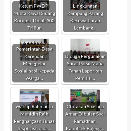
Ketum PWDPI
Lingkungan
Minta Kawal Sidang
Kampung Parang
Korupsi Timah 300
Kecewa, Lurah
Triliun
Lembang…
Pemerintah Desa
Karendan
Diduga Pergunakan
Menggelar
Surat Palsu Mafia
Sosialisasi Kepada
Tanah Laporkan
Warga…
Pemilik…
Wabup Rahmanto
Ciptakan Suasana
Muhidin Raih
Aman Dibulan Suci
Penghargaan Tunas
Ramadhan,
Inspirasi pada…
Kapolsek Bajeng…