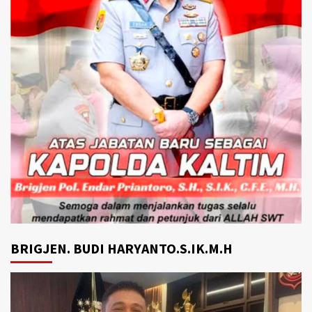
BRIGJEN. BUDI HARYANTO.S.IK.M.H