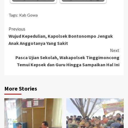
Tags:
Kab Gowa
Continue
Previous
Wujud Kepedulian, Kapolsek Bontonompo Jenguk
Reading
Anak Anggotanya Yang Sakit
Next
Pasca Ujian Sekolah, Wakapolsek Tinggimoncong
Temui Kepsek dan Guru Hingga Sampaikan Hal Ini
More Stories