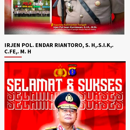
IRJEN POL. ENDAR RIANTORO, S. H,.S.I.K,.
C.FE,. M. H