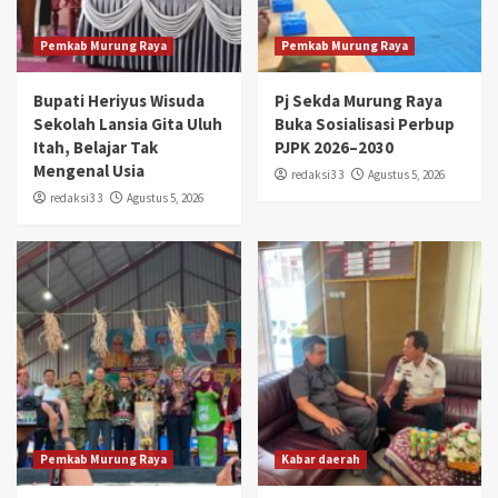
Pemkab Murung Raya
Pemkab Murung Raya
Bupati Heriyus Wisuda
Pj Sekda Murung Raya
Sekolah Lansia Gita Uluh
Buka Sosialisasi Perbup
Itah, Belajar Tak
PJPK 2026–2030
Mengenal Usia
redaksi3 3
Agustus 5, 2026
redaksi3 3
Agustus 5, 2026
Pemkab Murung Raya
Kabar daerah