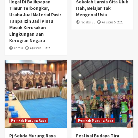
Ilegal Di Balikpapan
Sekolah Lansia Gita Uluh
Timur Terbongkar,
Itah, Belajar Tak
Usaha Jual Material Pasir
Mengenal Usia
Tanpa Izin Jadi Pintu
redaksi3 3
Agustus 5, 2026
Masuk Kerusakan
Lingkungan Dan
Kerugian Negara
admin
Agustus 8, 2026
Pemkab Murung Raya
Pemkab Murung Raya
Pj Sekda Murung Raya
Festival Budaya Tira