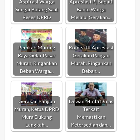
Aspirasi Warga
Apresiasi Pj Bupati
Sungai Batang Saat
Bantu Warga
Reses DPRD
Melalui Gerakan…
Pemkab Murung
Komisi III Apresiasi
Raya Gelar Pasar
Gerakan Pangan
Murah, Ringankan
Murah, Ringankan
Beban Warga…
Beban…
Gerakan Pangan
Dewan Minta Dinas
Murah, Ketua DPRD
Terkait
Mura Dukung
Memastikan
Langkah…
Ketersedian dan…