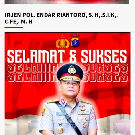
IRJEN POL. ENDAR RIANTORO, S. H,.S.I.K,.
C.FE,. M. H