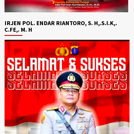
IRJEN POL. ENDAR RIANTORO, S. H,.S.I.K,.
C.FE,. M. H