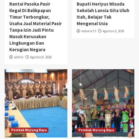
Rantai Pasoka Pasir
Bupati Heriyus Wisuda
Ilegal Di Balikpapan
Sekolah Lansia Gita Uluh
Timur Terbongkar,
Itah, Belajar Tak
Usaha Jual Material Pasir
Mengenal Usia
Tanpa Izin Jadi Pintu
redaksi3 3
Agustus 5, 2026
Masuk Kerusakan
Lingkungan Dan
Kerugian Negara
admin
Agustus 8, 2026
Pemkab Murung Raya
Pemkab Murung Raya