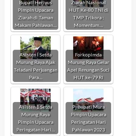
Bupati Heriyus
Ziarah Nasional
Pimpin Upacara
HUT Ke-80 TNI di
Ziarah di Taman
TMP Trikora :
Makam Pahlawan…
Momentum…
Asisten I Setda
Forkopimda
Murung Raya Ajak
Murung Raya Gelar
Teladani Perjuangan
Apel Renungan Suci
Para…
HUT ke-79 RI
Asisten 1 Setda
Pj Bupati Mura
Murung Raya
Pimpin Upacara
Pimpin Upacara
Peringatan Hari
Peringatan Hari…
Pahlawan 2023