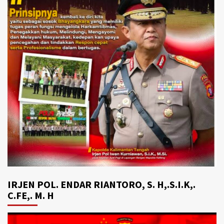
IRJEN POL. ENDAR RIANTORO, S. H,.S.I.K,.
C.FE,. M. H