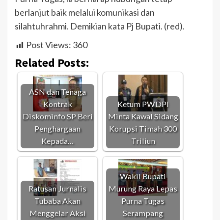
berlanjut baik melalui komunikasi dan
silahtuhrahmi. Demikian kata Pj Bupati. (red).
Post Views:
360
Related Posts:
ASN dan Tenaga
Kontrak
Ketum PWDPI
Diskominfo SP Beri
Minta Kawal Sidang
Penghargaan
Korupsi Timah 300
Kepada…
Triliun
Wakil Bupati
Ratusan Jurnalis
Murung Raya Lepas
Tubaba Akan
Purna Tugas
Menggelar Aksi
Serampang