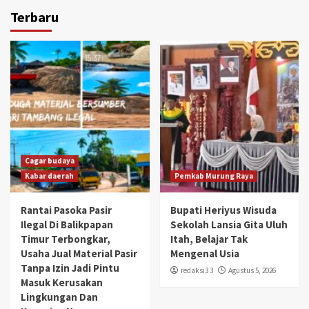
Terbaru
Cagar budaya
Kabar daerah
Pemkab Murung Raya
Rantai Pasoka Pasir
Bupati Heriyus Wisuda
Ilegal Di Balikpapan
Sekolah Lansia Gita Uluh
Timur Terbongkar,
Itah, Belajar Tak
Usaha Jual Material Pasir
Mengenal Usia
Tanpa Izin Jadi Pintu
redaksi3 3
Agustus 5, 2026
Masuk Kerusakan
Lingkungan Dan