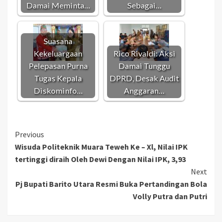
Damai Meminta…
Sebagai…
Suasana
Kekeluargaan
Rico Rivaldi: Aksi
Pelepasan Purna
Damai Tunggu
Tugas Kepala
DPRD, Desak Audit
Diskominfo…
Anggaran…
Continue
Previous
Wisuda Politeknik Muara Teweh Ke – Xl, Nilai IPK
Reading
tertinggi diraih Oleh Dewi Dengan Nilai IPK, 3,93
Next
Pj Bupati Barito Utara Resmi Buka Pertandingan Bola
Volly Putra dan Putri