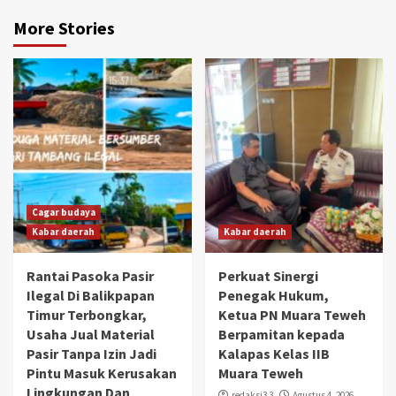
More Stories
Cagar budaya
Kabar daerah
Kabar daerah
Rantai Pasoka Pasir
Perkuat Sinergi
Ilegal Di Balikpapan
Penegak Hukum,
Timur Terbongkar,
Ketua PN Muara Teweh
Usaha Jual Material
Berpamitan kepada
Pasir Tanpa Izin Jadi
Kalapas Kelas IIB
Pintu Masuk Kerusakan
Muara Teweh
Lingkungan Dan
redaksi3 3
Agustus 4, 2026