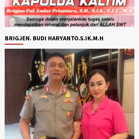
BRIGJEN. BUDI HARYANTO.S.IK.M.H