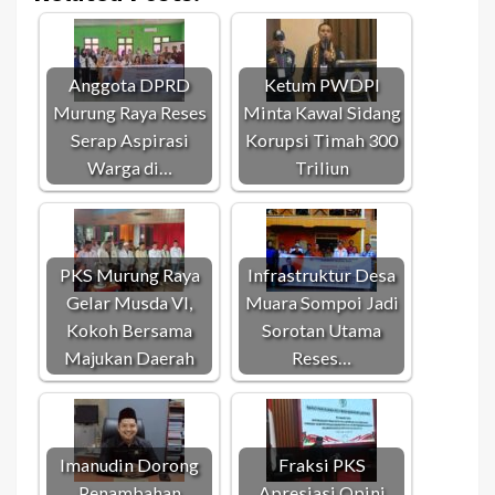
Anggota DPRD
Ketum PWDPI
Murung Raya Reses
Minta Kawal Sidang
Serap Aspirasi
Korupsi Timah 300
Warga di…
Triliun
PKS Murung Raya
Infrastruktur Desa
Gelar Musda VI,
Muara Sompoi Jadi
Kokoh Bersama
Sorotan Utama
Majukan Daerah
Reses…
Imanudin Dorong
Fraksi PKS
Penambahan
Apresiasi Opini