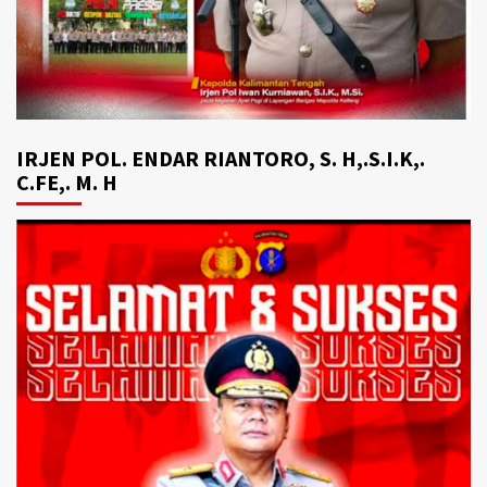
IRJEN POL. ENDAR RIANTORO, S. H,.S.I.K,.
C.FE,. M. H