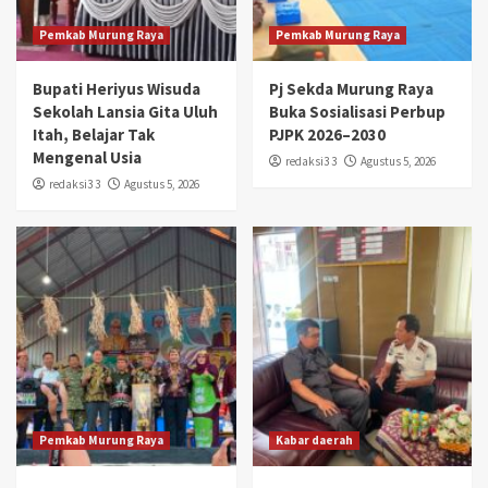
Pemkab Murung Raya
Pemkab Murung Raya
Bupati Heriyus Wisuda
Pj Sekda Murung Raya
Sekolah Lansia Gita Uluh
Buka Sosialisasi Perbup
Itah, Belajar Tak
PJPK 2026–2030
Mengenal Usia
redaksi3 3
Agustus 5, 2026
redaksi3 3
Agustus 5, 2026
Pemkab Murung Raya
Kabar daerah