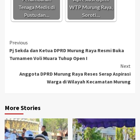
Tenaga Medis di
WTP Murung Raya,
Pustu dan…
Soroti…
Continue
Previous
Pj Sekda dan Ketua DPRD Murung Raya Resmi Buka
Reading
Turnamen Voli Muara Tuhup Open I
Next
Anggota DPRD Murung Raya Reses Serap Aspirasi
Warga di Wilayah Kecamatan Murung
More Stories