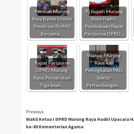
Pemkab Murung
Pj Bupati Murung
Raya Bahas Usulan
Raya Hadiri
Pendirian BUMD
Pembukaan Rapat
Bersama…
Paripurna DPRD…
Wabup Murung
Rapat Paripurna
Raya Kaji
DPRD Murung
Peningkatan PAD
Raya, Penyerahan
Sektor
Tiga Buah…
Pertambangan…
Continue
Previous
Wakil Ketua I DPRD Murung Raya Hadiri Upacara 
Reading
ke-80 Kementerian Agama