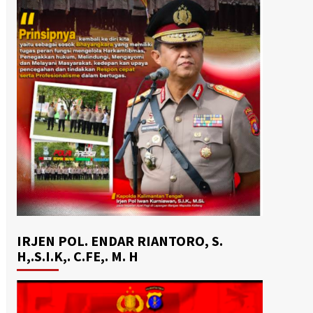
IRJEN POL. ENDAR RIANTORO, S.
H,.S.I.K,. C.FE,. M. H