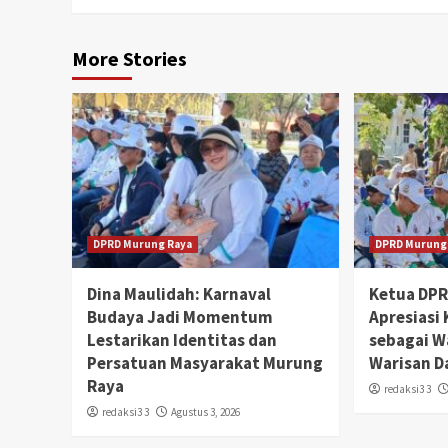
More Stories
DPRD Murung Raya
DPRD Murung
Dina Maulidah: Karnaval
Ketua DP
Budaya Jadi Momentum
Apresiasi
Lestarikan Identitas dan
sebagai W
Persatuan Masyarakat Murung
Warisan D
Raya
redaksi3 3
redaksi3 3
Agustus 3, 2026