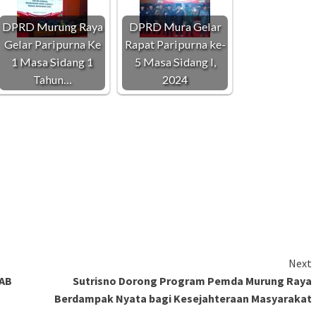
DPRD Murung Raya
DPRD Mura Gelar
Gelar Paripurna Ke
Rapat Paripurna ke-
1 Masa Sidang 1
5 Masa Sidang I,
Tahun…
2024
Next
HAB
Sutrisno Dorong Program Pemda Murung Raya
Berdampak Nyata bagi Kesejahteraan Masyarakat