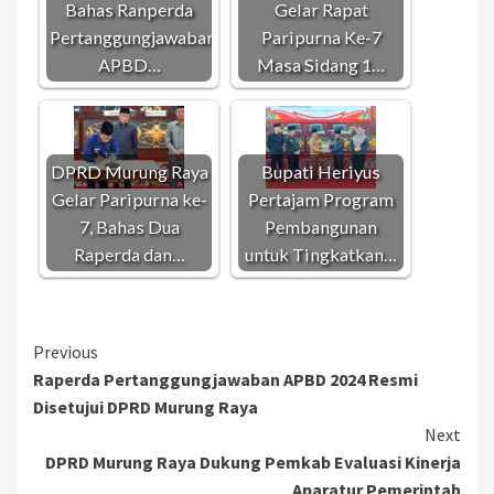
Bahas Ranperda
Gelar Rapat
Pertanggungjawaban
Paripurna Ke-7
APBD…
Masa Sidang 1…
DPRD Murung Raya
Bupati Heriyus
Gelar Paripurna ke-
Pertajam Program
7, Bahas Dua
Pembangunan
Raperda dan…
untuk Tingkatkan…
Continue
Previous
Raperda Pertanggungjawaban APBD 2024 Resmi
Reading
Disetujui DPRD Murung Raya
Next
DPRD Murung Raya Dukung Pemkab Evaluasi Kinerja
Aparatur Pemerintah