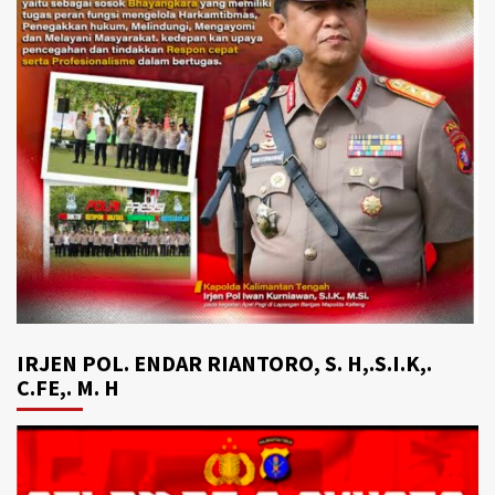
IRJEN POL. ENDAR RIANTORO, S. H,.S.I.K,.
C.FE,. M. H