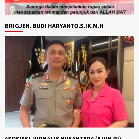
BRIGJEN. BUDI HARYANTO.S.IK.M.H
ASOSIASI JURNALIS NUSANTARA (AJUN RI)