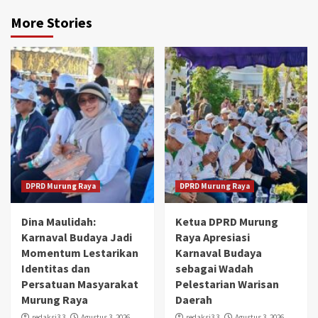
More Stories
DPRD Murung Raya
DPRD Murung Raya
Dina Maulidah:
Ketua DPRD Murung
Karnaval Budaya Jadi
Raya Apresiasi
Momentum Lestarikan
Karnaval Budaya
Identitas dan
sebagai Wadah
Persatuan Masyarakat
Pelestarian Warisan
Murung Raya
Daerah
redaksi3 3
Agustus 3, 2026
redaksi3 3
Agustus 3, 2026