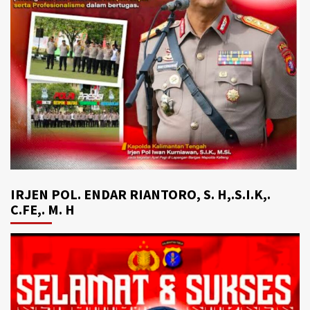
IRJEN POL. ENDAR RIANTORO, S. H,.S.I.K,.
C.FE,. M. H