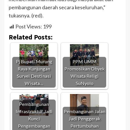
pembangunan daerah secara keseluruhan,”
tukasnya. (red).
Post Views:
199
Related Posts:
Pj Bupati Murung
PPM UMM
Raya Kunjungan
Promosikan Obyek
Survei Destinasi
Wisata Religi
Wisata…
SuNyolo
Pembangunan
Infrastruktur Jadi
Pembangunan Jalan
Kunci
Jadi Penggerak
Pengembangan
Pertumbuhan