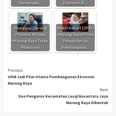
Pariwisata…
Ekonomi di…
Mahyono Dorong
Wakil Ketua I DPRD
Promosi Wisata
Murung Raya Minta
Murung Raya Tetap
Pemda Serius
Maksimal
Kembangkan…
Continue
Previous
UKM Jadi Pilar Utama Pembangunan Ekonomi
Reading
Murung Raya
Next
Dua Pengurus Kecamatan Lasqi Nusantara Jaya
Murung Raya Dibentuk