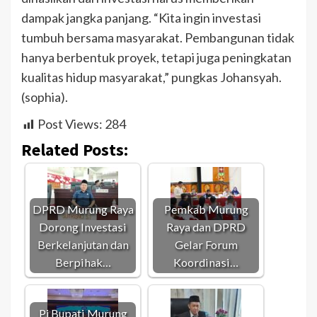
dampak jangka panjang. “Kita ingin investasi
tumbuh bersama masyarakat. Pembangunan tidak
hanya berbentuk proyek, tetapi juga peningkatan
kualitas hidup masyarakat,” pungkas Johansyah.
(sophia).
Post Views:
284
Related Posts:
DPRD Murung Raya
Pemkab Murung
Dorong Investasi
Raya dan DPRD
Berkelanjutan dan
Gelar Forum
Berpihak…
Koordinasi…
Pj Bupati Murung