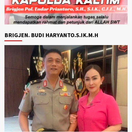
BRIGJEN. BUDI HARYANTO.S.IK.M.H