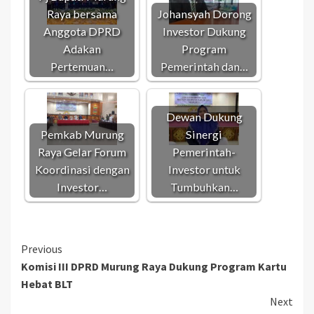
Raya bersama
Johansyah Dorong
Anggota DPRD
Investor Dukung
Adakan
Program
Pertemuan…
Pemerintah dan…
Dewan Dukung
Pemkab Murung
Sinergi
Raya Gelar Forum
Pemerintah-
Koordinasi dengan
Investor untuk
Investor…
Tumbuhkan…
Continue
Previous
Komisi III DPRD Murung Raya Dukung Program Kartu
Reading
Hebat BLT
Next