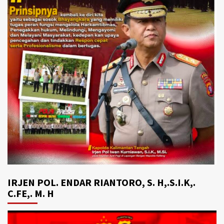
IRJEN POL. ENDAR RIANTORO, S. H,.S.I.K,.
C.FE,. M. H