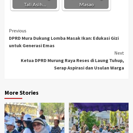
Tali Asih…
Masao
Continue
Previous
DPRD Mura Dukung Lomba Masak Ikan: Edukasi Gizi
Reading
untuk Generasi Emas
Next
Ketua DPRD Murung Raya Reses di Laung Tuhup,
Serap Aspirasi dan Usulan Warga
More Stories