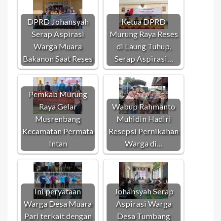
DPRD Johansyah
Ketua DPRD
Serap Aspirasi
Murung Raya Reses
Warga Muara
di Laung Tuhup,
Bakanon Saat Reses
Serap Aspirasi…
Pemkab Murung
Raya Gelar
Wabup Rahmanto
Musrenbang
Muhidin Hadiri
Kecamatan Permata
Resepsi Pernikahan
Intan
Warga di…
Ini peryataan
Johansyah Serap
Warga Desa Muara
Aspirasi Warga
Pari terkait dengan
Desa Tumbang