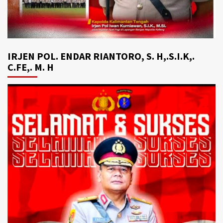
IRJEN POL. ENDAR RIANTORO, S. H,.S.I.K,.
C.FE,. M. H