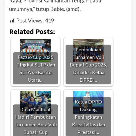
Raya, Provinsi Kalimantan Tengah pada
umumnya,” tutup Bebie. (amd).
Post Views:
419
Related Posts:
Pembukaan
Fazzio Cup 2025
Turnamen Voli
Tingkat SLTP dan
Bupati Cup 2025,
SLTA se Barito
Dihadiri Ketua
Utara…
DPRD…
Ketua DPRD
Dina Maulidah
Dukung
Hadiri Pembukaan
Peningkatan
Turnamen Bola Voli
Kreativitas dan
Bupati Cup
Prestasi…