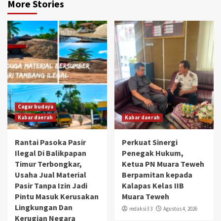
More Stories
Cagar budaya
Kabar daerah
Kabar daerah
Rantai Pasoka Pasir
Perkuat Sinergi
Ilegal Di Balikpapan
Penegak Hukum,
Timur Terbongkar,
Ketua PN Muara Teweh
Usaha Jual Material
Berpamitan kepada
Pasir Tanpa Izin Jadi
Kalapas Kelas IIB
Pintu Masuk Kerusakan
Muara Teweh
Lingkungan Dan
redaksi3 3
Agustus 4, 2026
Kerugian Negara