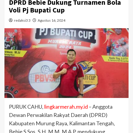
DPRD Bebie Dukung Turnamen Bola
Voli Pj Bupati Cup
redaksi3 3
Agustus 16, 2024
PURUK CAHU,
lingkarmerah.my.id
– Anggota
Dewan Perwakilan Rakyat Daerah (DPRD)
Kabupaten Murung Raya, Kalimantan Tengah,
Bebie S.Sos.,S.H.,M.M.,M.A.P, mendukung