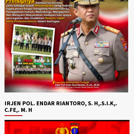
IRJEN POL. ENDAR RIANTORO, S. H,.S.I.K,.
C.FE,. M. H