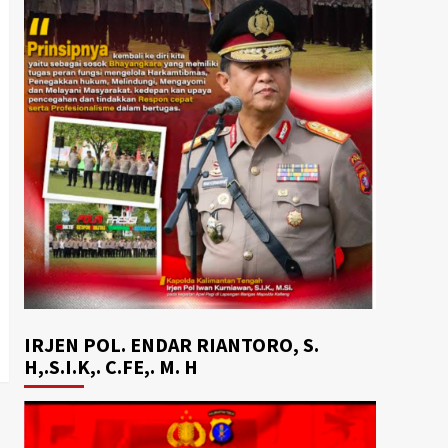
IRJEN POL. ENDAR RIANTORO, S.
H,.S.I.K,. C.FE,. M. H