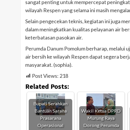
sangat penting untuk mempercepat peningkatan
wilayah Respen yang selama ini masih mengalam
Selain pengecekan teknis, kegiatan ini jug
dalam meningkatkan kualitas pelayanan air ber
keterbatasan pasokan air.
Perumda Danum Pomolum berharap, melalui uji c
air bersih ke wilayah Respen dapat segera ber
masyarakat. (sophia).
Post Views:
218
Related Posts:
Bupati Serahkan
Bantuan Sarana
Wakil Ketua DPRD
Prasarana
Murung Raya
Operasional
Dorong Perumda