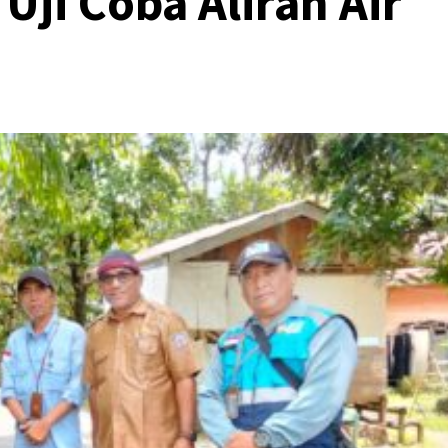
ji Coba Aliran Air
n