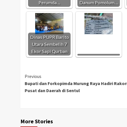
Perumda…
Danum Pomolum…
Dinas PUPR Barito
Utara Sembelih 7
Ekor Sapi Qurban
Continue
Previous
Bupati dan Forkopimda Murung Raya Hadiri Rako
Reading
Pusat dan Daerah di Sentul
More Stories