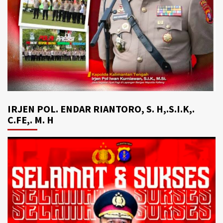
IRJEN POL. ENDAR RIANTORO, S. H,.S.I.K,.
C.FE,. M. H