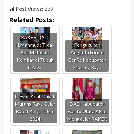
Post Views:
239
Related Posts:
RAKER DAD,
H.Mahmud : Tidak
Pengukuhan
Ada Matahari
Anggota Forum
Kembar di Tubuh
GenRe Kabupaten
DAD…
Murung Raya
Dewan Adat Dayak
Murung Raya Gelar
DAD Kabupaten
Rapat Kerja Tahun
Barito Utara Akan
2024
Menggelar RAKER