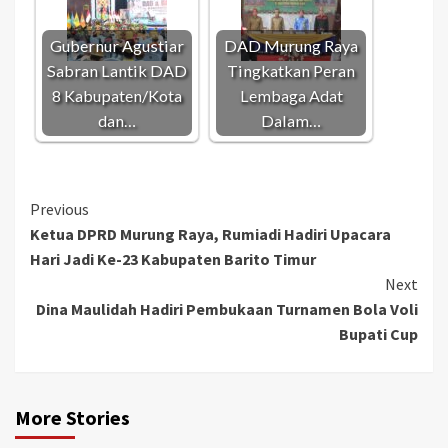
Gubernur Agustiar
DAD Murung Raya
Sabran Lantik DAD
Tingkatkan Peran
8 Kabupaten/Kota
Lembaga Adat
dan…
Dalam…
Continue
Previous
Ketua DPRD Murung Raya, Rumiadi Hadiri Upacara
Reading
Hari Jadi Ke-23 Kabupaten Barito Timur
Next
Dina Maulidah Hadiri Pembukaan Turnamen Bola Voli
Bupati Cup
More Stories