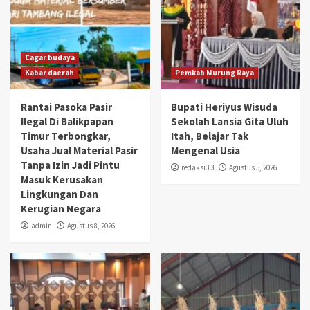
Cagar budaya
Kabar daerah
Pemkab Murung Raya
Rantai Pasoka Pasir
Bupati Heriyus Wisuda
Ilegal Di Balikpapan
Sekolah Lansia Gita Uluh
Timur Terbongkar,
Itah, Belajar Tak
Usaha Jual Material Pasir
Mengenal Usia
Tanpa Izin Jadi Pintu
redaksi3 3
Agustus 5, 2026
Masuk Kerusakan
Lingkungan Dan
Kerugian Negara
admin
Agustus 8, 2026