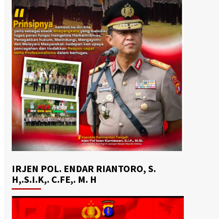
IRJEN POL. ENDAR RIANTORO, S.
H,.S.I.K,. C.FE,. M. H