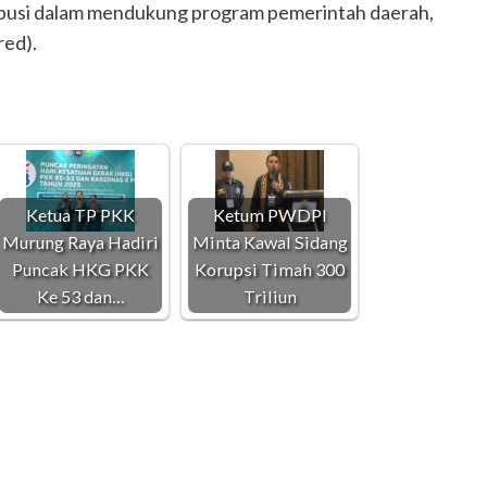
busi dalam mendukung program pemerintah daerah,
red).
Ketua TP PKK
Ketum PWDPI
Murung Raya Hadiri
Minta Kawal Sidang
Puncak HKG PKK
Korupsi Timah 300
Ke 53 dan…
Triliun