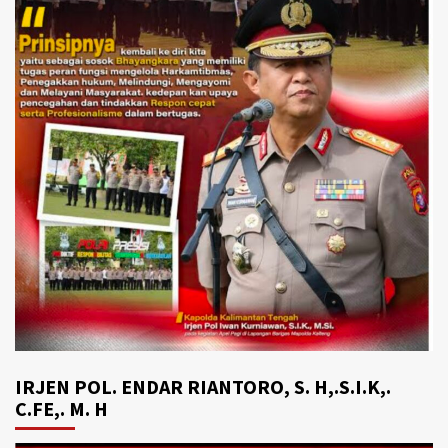
IRJEN POL. ENDAR RIANTORO, S. H,.S.I.K,.
C.FE,. M. H