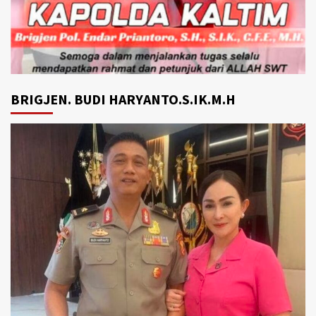
BRIGJEN. BUDI HARYANTO.S.IK.M.H