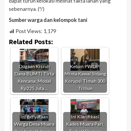
dapat turun kelokasi melihat fakta lahan yang
sebenarnya. (*/)
Sumber warga dan kelompok tani
Post Views:
1,179
Related Posts:
Dugaan Kisruh
Ketum PWDPI
Dana BUMTi Tirta
Minta Kawal Sidang
Kencana: Modal
Korupsi Timah 300
Rp225 Juta…
Triliun
Ini peryataan
Ini Klarifikasi
Warga Desa Muara
Kades Muara Pari,