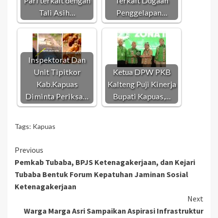
Pari terkait dengan
Terkait Dugaan
Tali Asih…
Penggelapan…
Inspektorat Dan
Unit Tipitkor
Ketua DPW PKB
Kab.Kapuas
Kalteng Puji Kinerja
Diminta Periksa…
Bupati Kapuas,…
Tags:
Kapuas
Continue
Previous
Pemkab Tubaba, BPJS Ketenagakerjaan, dan Kejari
Reading
Tubaba Bentuk Forum Kepatuhan Jaminan Sosial
Ketenagakerjaan
Next
Warga Marga Asri Sampaikan Aspirasi Infrastruktur