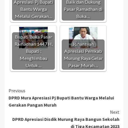
Apresiasi Pj Bupati
Baik dan Dukung
Bantu Warga
Pasar Ramadhan di
Melalui Gerakan…
Buka…
Bupati Buka Pasar
Ramadhan 1447 H,
Johansyah
Bupati :
Apresiasi Pemkab
Menghimbau
Murung Raya Gelar
Untuk…
Pasar Murah…
Continue
Previous
DPRD Mura Apresiasi Pj Bupati Bantu Warga Melalui
Reading
Gerakan Pangan Murah
Next
DPRD Apresiasi Disdik Murung Raya Bangun Sekolah
di Tiga Kecamatan 2023