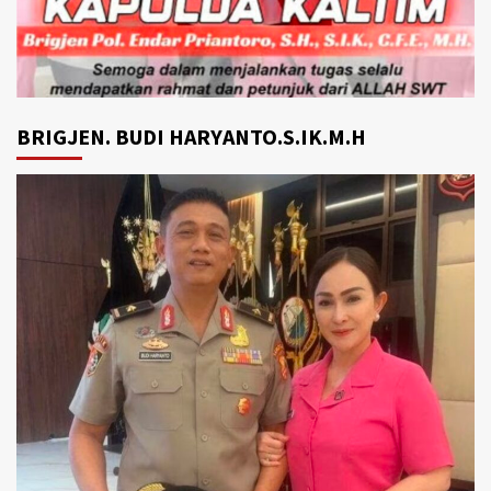
BRIGJEN. BUDI HARYANTO.S.IK.M.H