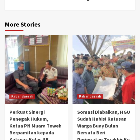
More Stories
Kabar daerah
Kabar daerah
Perkuat Sinergi
Somasi Diabaikan, HGU
Penegak Hukum,
Sudah Habis! Ratusan
Ketua PN Muara Teweh
Warga Buay Bulan
Berpamitan kepada
Bersatu Beri
Kalapas Kelas IIB
Peringatan Terakhir Ke