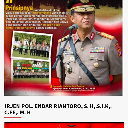
IRJEN POL. ENDAR RIANTORO, S. H,.S.I.K,.
C.FE,. M. H