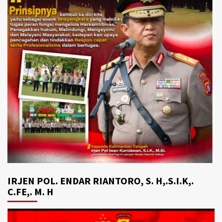
IRJEN POL. ENDAR RIANTORO, S. H,.S.I.K,.
C.FE,. M. H