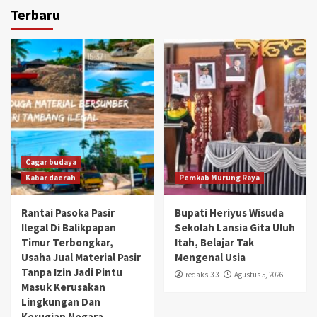
Terbaru
Cagar budaya
Kabar daerah
Pemkab Murung Raya
Rantai Pasoka Pasir
Bupati Heriyus Wisuda
Ilegal Di Balikpapan
Sekolah Lansia Gita Uluh
Timur Terbongkar,
Itah, Belajar Tak
Usaha Jual Material Pasir
Mengenal Usia
Tanpa Izin Jadi Pintu
redaksi3 3
Agustus 5, 2026
Masuk Kerusakan
Lingkungan Dan
Kerugian Negara