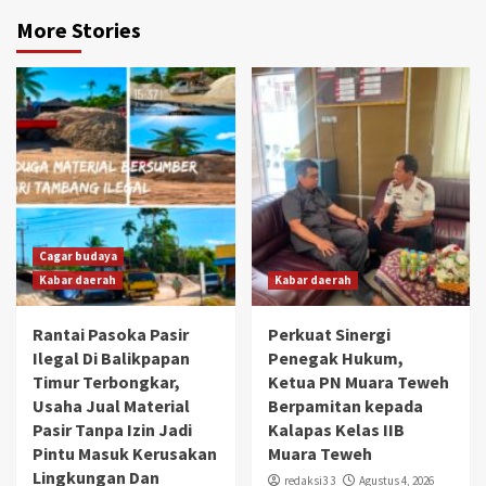
More Stories
Cagar budaya
Kabar daerah
Kabar daerah
Rantai Pasoka Pasir
Perkuat Sinergi
Ilegal Di Balikpapan
Penegak Hukum,
Timur Terbongkar,
Ketua PN Muara Teweh
Usaha Jual Material
Berpamitan kepada
Pasir Tanpa Izin Jadi
Kalapas Kelas IIB
Pintu Masuk Kerusakan
Muara Teweh
Lingkungan Dan
redaksi3 3
Agustus 4, 2026