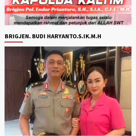
BRIGJEN. BUDI HARYANTO.S.IK.M.H