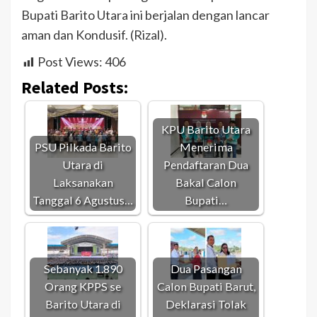
Bupati Barito Utara ini berjalan dengan lancar
aman dan Kondusif. (Rizal).
Post Views:
406
Related Posts:
KPU Barito Utara
PSU Pilkada Barito
Menerima
Utara di
Pendaftaran Dua
Laksanakan
Bakal Calon
Tanggal 6 Agustus…
Bupati…
Sebanyak 1.890
Dua Pasangan
Orang KPPS se
Calon Bupati Barut,
Barito Utara di
Deklarasi Tolak