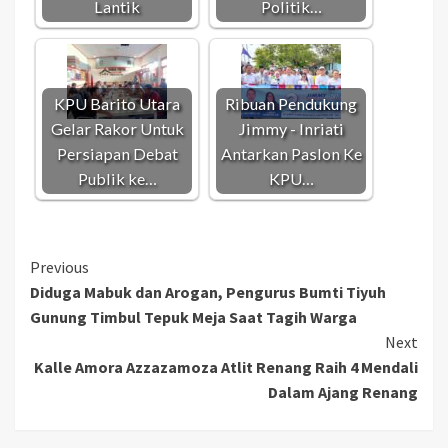
Lantik
Politik…
KPU Barito Utara
Ribuan Pendukung
Gelar Rakor Untuk
Jimmy - Inriati
Persiapan Debat
Antarkan Paslon Ke
Publik ke…
KPU…
Continue
Previous
Diduga Mabuk dan Arogan, Pengurus Bumti Tiyuh
Reading
Gunung Timbul Tepuk Meja Saat Tagih Warga
Next
Kalle Amora Azzazamoza Atlit Renang Raih 4 Mendali
Dalam Ajang Renang