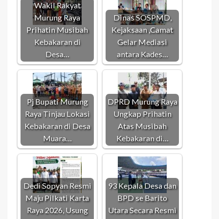
Wakil Rakyat
Murung Raya
Dinas SOSPMD,
Prihatin Musibah
Kejaksaan ,Camat
Kebakaran di
Gelar Mediasi
Desa…
antara Kades…
Pj Bupati Murung
DPRD Murung Raya
Raya Tinjau Lokasi
Ungkap Prihatin
Kebakaran di Desa
Atas Musibah
Muara…
Kebakaran di…
Dedi Sopyan Resmi
93 Kepala Desa dan
Maju Pilkati Karta
BPD se Barito
Raya 2026, Usung
Utara Secara Resmi