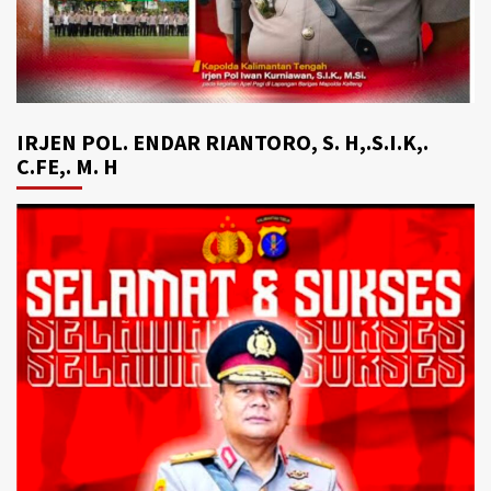
IRJEN POL. ENDAR RIANTORO, S. H,.S.I.K,.
C.FE,. M. H