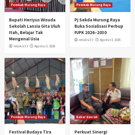
Pemkab Murung Raya
Pemkab Murung Raya
Bupati Heriyus Wisuda
Pj Sekda Murung Raya
Sekolah Lansia Gita Uluh
Buka Sosialisasi Perbup
Itah, Belajar Tak
PJPK 2026–2030
Mengenal Usia
redaksi3 3
Agustus 5, 2026
redaksi3 3
Agustus 5, 2026
Pemkab Murung Raya
Kabar daerah
Festival Budaya Tira
Perkuat Sinergi