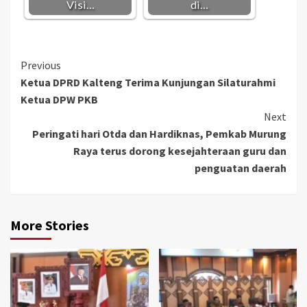
Visi…
di…
Continue
Previous
Ketua DPRD Kalteng Terima Kunjungan Silaturahmi
Reading
Ketua DPW PKB
Next
Peringati hari Otda dan Hardiknas, Pemkab Murung
Raya terus dorong kesejahteraan guru dan
penguatan daerah
More Stories