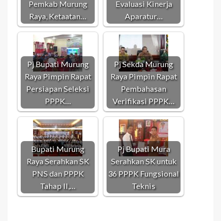
Pemkab Murung
Evaluasi Kinerja
Raya, Ketaatan…
Aparatur…
Pj Bupati Murung
Pj Sekda Murung
Raya Pimpin Rapat
Raya Pimpin Rapat
Persiapan Seleksi
Pembahasan
PPPK…
Verifikasi PPPK…
Bupati Murung
Pj Bupati Mura
Raya Serahkan SK
Serahkan SK untuk
PNS dan PPPK
36 PPPK Fungsional
Tahap II,…
Teknis