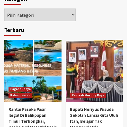
Kategori
Terbaru
Cagar budaya
Kabar daerah
Pemkab Murung Raya
Rantai Pasoka Pasir
Bupati Heriyus Wisuda
Ilegal Di Balikpapan
Sekolah Lansia Gita Uluh
Timur Terbongkar,
Itah, Belajar Tak