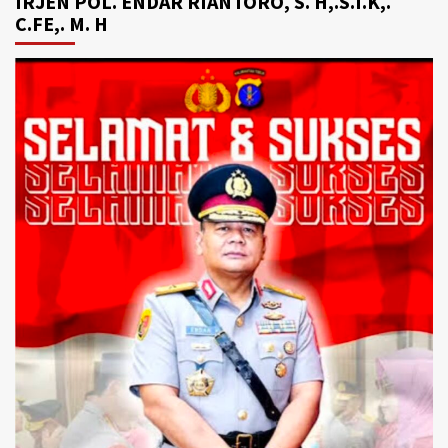
IRJEN POL. ENDAR RIANTORO, S. H,.S.I.K,.
C.FE,. M. H