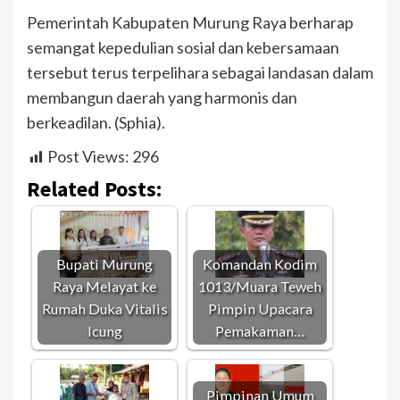
Pemerintah Kabupaten Murung Raya berharap
semangat kepedulian sosial dan kebersamaan
tersebut terus terpelihara sebagai landasan dalam
membangun daerah yang harmonis dan
berkeadilan. (Sphia).
Post Views:
296
Related Posts:
Bupati Murung
Komandan Kodim
Raya Melayat ke
1013/Muara Teweh
Rumah Duka Vitalis
Pimpin Upacara
Icung
Pemakaman…
Pimpinan Umum