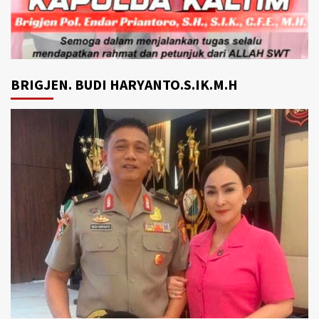
BRIGJEN. BUDI HARYANTO.S.IK.M.H