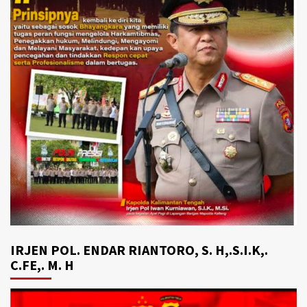
IRJEN POL. ENDAR RIANTORO, S. H,.S.I.K,.
C.FE,. M. H