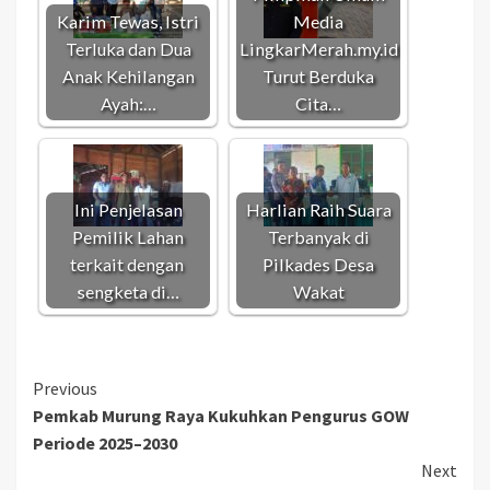
Karim Tewas, Istri
Media
Terluka dan Dua
LingkarMerah.my.id
Anak Kehilangan
Turut Berduka
Ayah:…
Cita…
Ini Penjelasan
Harlian Raih Suara
Pemilik Lahan
Terbanyak di
terkait dengan
Pilkades Desa
sengketa di…
Wakat
Continue
Previous
Pemkab Murung Raya Kukuhkan Pengurus GOW
Reading
Periode 2025–2030
Next