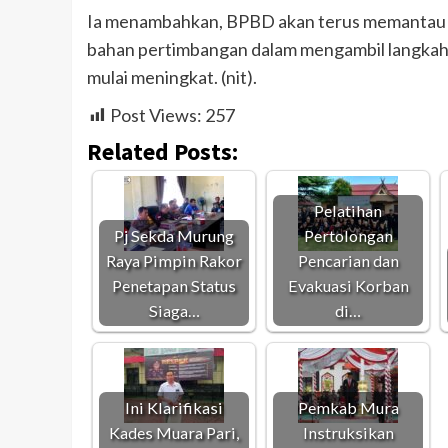
Ia menambahkan, BPBD akan terus memantau p
bahan pertimbangan dalam mengambil langkah 
mulai meningkat. (nit).
Post Views:
257
Related Posts:
Pelatihan
Pj Sekda Murung
Pertolongan
Raya Pimpin Rakor
Pencarian dan
Penetapan Status
Evakuasi Korban
Siaga…
di…
Ini Klarifikasi
Pemkab Mura
Kades Muara Pari,
Instruksikan