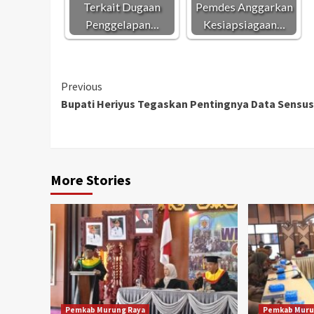
Terkait Dugaan
Pemdes Anggarkan
Penggelapan…
Kesiapsiagaan…
Continue
Previous
Bupati Heriyus Tegaskan Pentingnya Data Sensus
Reading
More Stories
Pemkab Murung Raya
Pemkab Muru