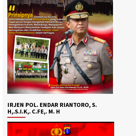
IRJEN POL. ENDAR RIANTORO, S.
H,.S.I.K,. C.FE,. M. H