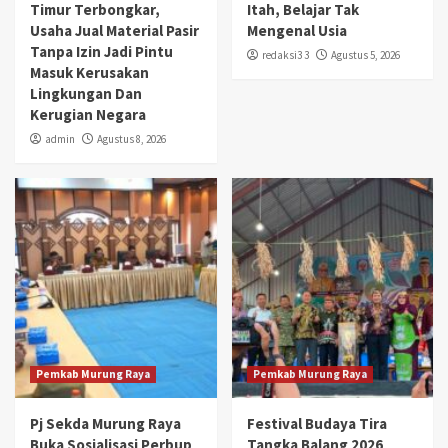
Timur Terbongkar,
Itah, Belajar Tak
Usaha Jual Material Pasir
Mengenal Usia
Tanpa Izin Jadi Pintu
redaksi3 3
Agustus 5, 2026
Masuk Kerusakan
Lingkungan Dan
Kerugian Negara
admin
Agustus 8, 2026
Pemkab Murung Raya
Pemkab Murung Raya
Pj Sekda Murung Raya
Festival Budaya Tira
Buka Sosialisasi Perbup
Tangka Balang 2026