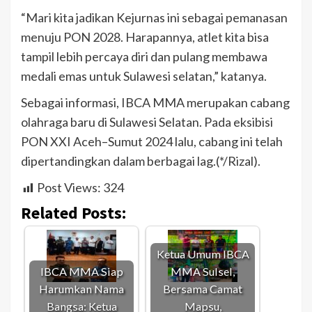
“Mari kita jadikan Kejurnas ini sebagai pemanasan
menuju PON 2028. Harapannya, atlet kita bisa
tampil lebih percaya diri dan pulang membawa
medali emas untuk Sulawesi selatan,” katanya.
Sebagai informasi, IBCA MMA merupakan cabang
olahraga baru di Sulawesi Selatan. Pada eksibisi
PON XXI Aceh–Sumut 2024 lalu, cabang ini telah
dipertandingkan dalam berbagai lag.(*/Rizal).
Post Views:
324
Related Posts:
Ketua Umum IBCA
IBCA MMA Siap
MMA Sulsel,
Harumkan Nama
Bersama Camat
Bangsa: Ketua
Mapsu,