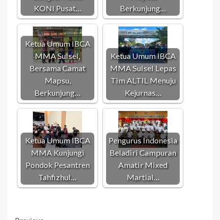
KONI Pusat…
Berkunjung…
Ketua Umum IBCA
MMA Sulsel,
Ketua Umum IBCA
Bersama Camat
MMA Sulsel Lepas
Mapsu,
Tim ALTIL Menuju
Berkunjung…
Kejurnas…
Ketua Umum IBCA
Pengurus Indonesia
MMA Kunjungi
Beladiri Campuran
Pondok Pesantren
Amatir Mixed
Tahfizhul…
Martial…