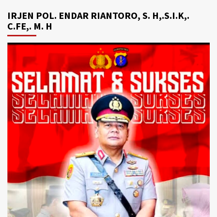
IRJEN POL. ENDAR RIANTORO, S. H,.S.I.K,.
C.FE,. M. H