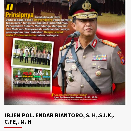
IRJEN POL. ENDAR RIANTORO, S. H,.S.I.K,.
C.FE,. M. H