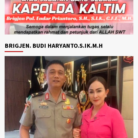
BRIGJEN. BUDI HARYANTO.S.IK.M.H