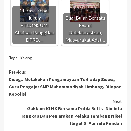
Merasa Kebal
Hukum,
Buai Bulan Bersatu
PT.LONSUM
Resmi
Abaikan Panggilan
Dideklarasikan,
DPRD…
Masyarakat Adat…
Tags:
Kajang
Continue
Previous
Diduga Melakukan Penganiayaan Terhadap Siswa,
Reading
Guru Pengajar SMP Muhammadiyah Limbung, Dilapor
Kepolisi
Next
Gakkum KLHK Bersama Polda Sultra Diminta
Tangkap Dan Penjarakan Pelaku Tambang Nikel
Ilegal Di Pomala Kendari