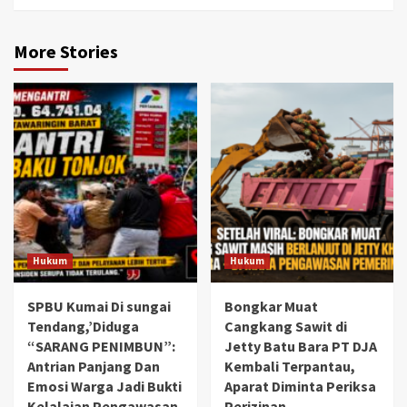
More Stories
Hukum
Hukum
SPBU Kumai Di sungai
Bongkar Muat
Tendang,’Diduga
Cangkang Sawit di
“SARANG PENIMBUN”:
Jetty Batu Bara PT DJA
Antrian Panjang Dan
Kembali Terpantau,
Emosi Warga Jadi Bukti
Aparat Diminta Periksa
Kelalaian Pengawasan
Perizinan