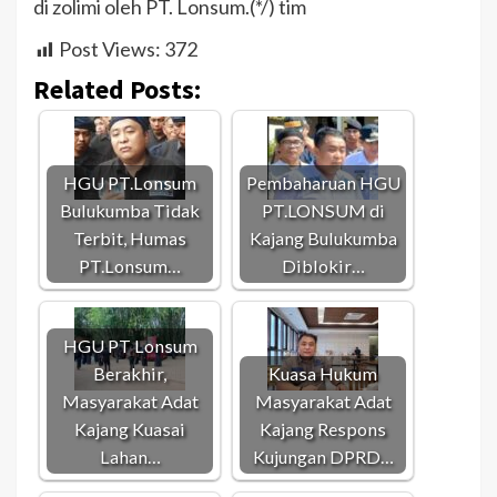
di zolimi oleh PT. Lonsum.(*/) tim
Post Views:
372
Related Posts:
HGU PT.Lonsum
Pembaharuan HGU
Bulukumba Tidak
PT.LONSUM di
Terbit, Humas
Kajang Bulukumba
PT.Lonsum…
Diblokir…
HGU PT Lonsum
Berakhir,
Kuasa Hukum
Masyarakat Adat
Masyarakat Adat
Kajang Kuasai
Kajang Respons
Lahan…
Kujungan DPRD…