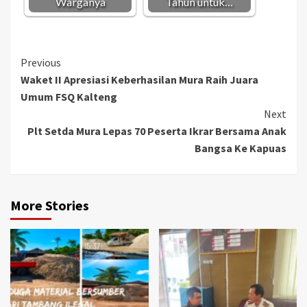
Warganya
Tahun untuk…
Continue
Previous
Waket II Apresiasi Keberhasilan Mura Raih Juara
Reading
Umum FSQ Kalteng
Next
Plt Setda Mura Lepas 70 Peserta Ikrar Bersama Anak
Bangsa Ke Kapuas
More Stories