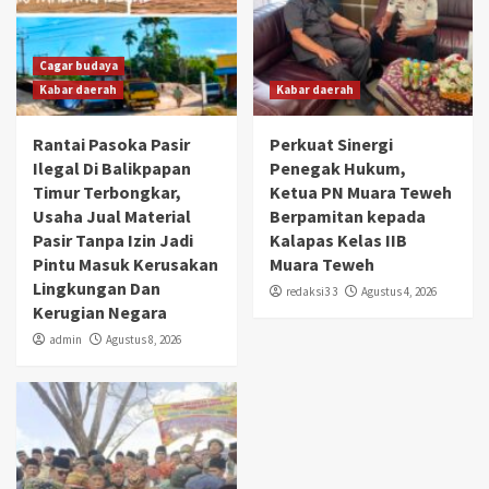
Cagar budaya
Kabar daerah
Kabar daerah
Rantai Pasoka Pasir
Perkuat Sinergi
Ilegal Di Balikpapan
Penegak Hukum,
Timur Terbongkar,
Ketua PN Muara Teweh
Usaha Jual Material
Berpamitan kepada
Pasir Tanpa Izin Jadi
Kalapas Kelas IIB
Pintu Masuk Kerusakan
Muara Teweh
Lingkungan Dan
redaksi3 3
Agustus 4, 2026
Kerugian Negara
admin
Agustus 8, 2026