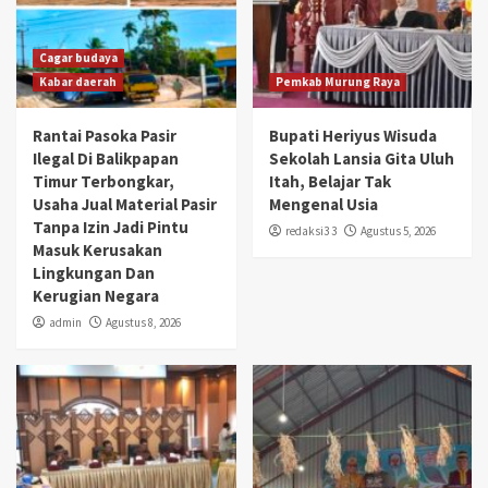
Cagar budaya
Kabar daerah
Pemkab Murung Raya
Rantai Pasoka Pasir
Bupati Heriyus Wisuda
Ilegal Di Balikpapan
Sekolah Lansia Gita Uluh
Timur Terbongkar,
Itah, Belajar Tak
Usaha Jual Material Pasir
Mengenal Usia
Tanpa Izin Jadi Pintu
redaksi3 3
Agustus 5, 2026
Masuk Kerusakan
Lingkungan Dan
Kerugian Negara
admin
Agustus 8, 2026