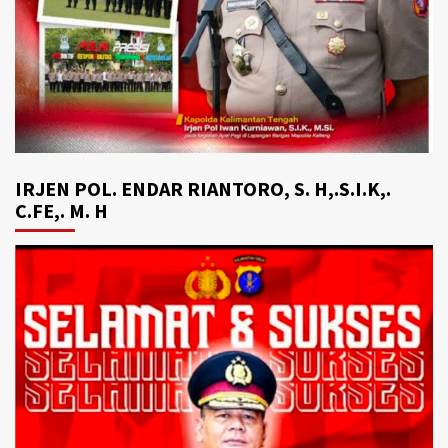
IRJEN POL. ENDAR RIANTORO, S. H,.S.I.K,.
C.FE,. M. H