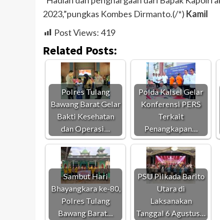
2023,”pungkas Kombes Dirmanto.(/*)
Kamil
Post Views:
419
Related Posts:
Polres Tulang
Polda Kalsel Gelar
Bawang Barat Gelar
Konferensi PERS
Bakti Kesehatan
Terkait
dan Operasi…
Penangkapan…
Sambut Hari
PSU Pilkada Barito
Bhayangkara ke-80,
Utara di
Polres Tulang
Laksanakan
Bawang Barat…
Tanggal 6 Agustus…