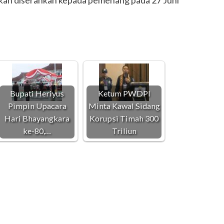
Bupati Heriyus
Ketum PWDPI
Pimpin Upacara
Minta Kawal Sidang
Hari Bhayangkara
Korupsi Timah 300
ke-80,…
Triliun