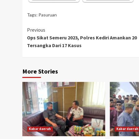
Tags:
Pasuruan
Continue
Previous
Ops Sikat Semeru 2023, Polres Kediri Amankan 20
Reading
Tersangka Dari 17 Kasus
More Stories
Kabar daerah
Kabar daerah