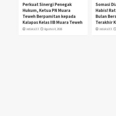
Perkuat Sinergi Penegak
Somasi Di
Hukum, Ketua PN Muara
Habis! Ra
Teweh Berpamitan kepada
Bulan Ber
Kalapas Kelas IIB Muara Teweh
Terakhir 
redaksi3 3
Agustus 4, 2026
redaksi3 3