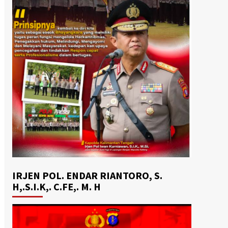
IRJEN POL. ENDAR RIANTORO, S.
H,.S.I.K,. C.FE,. M. H